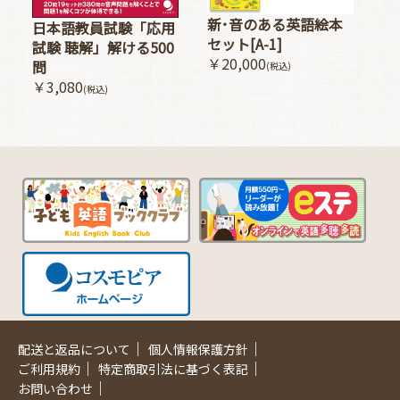
新･音のある英語絵本
日本語教員試験「応用
セット[A-1]
試験 聴解」解ける500
￥20,000
問
(税込)
￥3,080
(税込)
｜
｜
配送と返品について
個人情報保護方針
｜
｜
ご利用規約
特定商取引法に基づく表記
｜
お問い合わせ