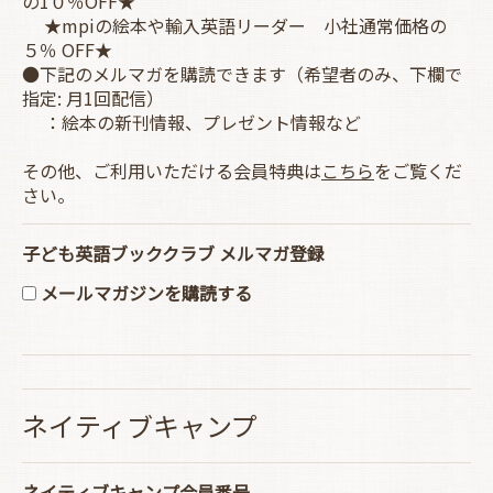
の1０％OFF★
★mpiの絵本や輸入英語リーダー 小社通常価格の
５％ OFF★
●下記のメルマガを購読できます（希望者のみ、下欄で
指定: 月1回配信）
：絵本の新刊情報、プレゼント情報など
その他、ご利用いただける会員特典は
こちら
をご覧くだ
さい。
子ども英語ブッククラブ メルマガ登録
メールマガジンを購読する
ネイティブキャンプ
ネイティブキャンプ会員番号