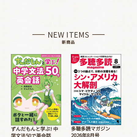
NEW ITEMS
新商品
多聴多読マガジン
ずんだもんと学ぶ! 中
2026年8月号
学文法50で英会話