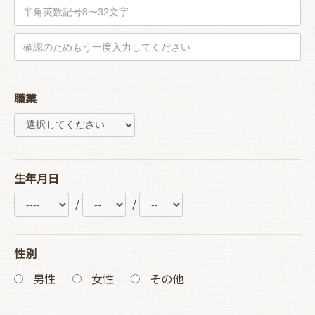
職業
生年月日
/
/
性別
男性
女性
その他