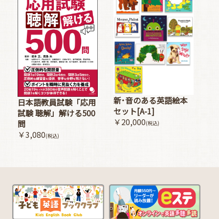
新･音のある英語絵本
日本語教員試験「応用
セット[A-1]
試験 聴解」解ける500
￥20,000
問
(税込)
￥3,080
(税込)