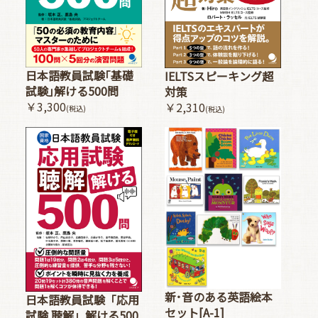
日本語教員試験｢基礎
IELTSスピーキング超
試験｣解ける500問
対策
￥3,300
￥2,310
(税込)
(税込)
新･音のある英語絵本
日本語教員試験「応用
セット[A-1]
試験 聴解」解ける500