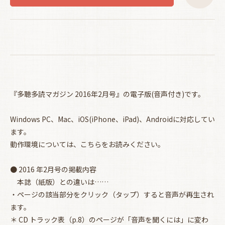
『多聴多読マガジン 2016年2月号』の電子版(音声付き)です。
Windows PC、Mac、iOS(iPhone、iPad)、Androidに対応してい
ます。
動作環境については、
こちらをお読みください。
● 2016 年2月号の掲載内容
本誌（紙版）との違いは……
・ページの該当部分をクリック（タップ）すると音声が再生され
ます。
＊ CD トラック表（p.8）のページが「音声を聞くには」に変わ
お買い物を続ける
カートへ進む