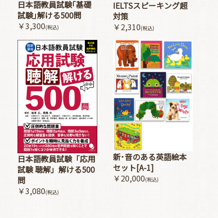
日本語教員試験｢基礎
IELTSスピーキング超
試験｣解ける500問
対策
￥3,300
￥2,310
(税込)
(税込)
新･音のある英語絵本
日本語教員試験「応用
セット[A-1]
試験 聴解」解ける500
￥20,000
問
(税込)
￥3,080
(税込)