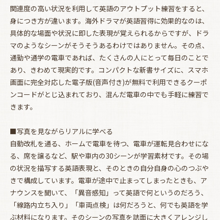
関連度の高い状況を利用して英語のアウトプット練習をすると、
身につき方が違います。海外ドラマが英語習得に効果的なのは、
具体的な場面や状況に即した表現が覚えられるからですが、ドラ
マのようなシーンがそうそうあるわけではありません。その点、
通勤や通学の電車であれば、たくさんの人にとって毎日のことで
あり、きわめて現実的です。コンパクトな新書サイズに、スマホ
画面に完全対応した電子版(音声付き)が無料で利用できるクーポ
ンコードがとじ込まれており、混んだ電車の中でも手軽に練習で
きます。
■写真を見ながらリアルに学べる
自動改札を通る、ホームで電車を待つ、電車が運転見合わせにな
る、席を譲るなど、駅や車内の30シーンが学習素材です。その場
の状況を描写する英語表現と、そのときの自分自身の心のつぶや
お買い物を続ける
カートへ進む
きで構成しています。電車が途中で止まってしまったときも、ア
ナウンスを聞いて、「異音感知」って英語で何というのだろう、
「線路内立ち入り」「車両点検」は何だろうと、何でも英語を学
ぶ材料になります。そのシーンの写真を誌面に大きくアレンジし