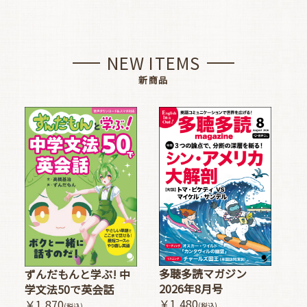
NEW ITEMS
新商品
多聴多読マガジン
ずんだもんと学ぶ! 中
2026年8月号
学文法50で英会話
￥1,480
￥1,870
(税込)
(税込)