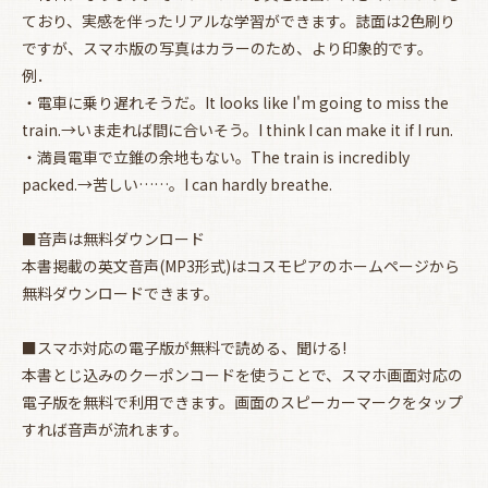
ており、実感を伴ったリアルな学習ができます。誌面は2色刷り
ですが、スマホ版の写真はカラーのため、より印象的です。
例．
・電車に乗り遅れそうだ。It looks like I'm going to miss the
train.→いま走れば間に合いそう。I think I can make it if I run.
・満員電車で立錐の余地もない。The train is incredibly
packed.→苦しい……。I can hardly breathe.
■音声は無料ダウンロード
本書掲載の英文音声(MP3形式)はコスモピアのホームページから
無料ダウンロードできます。
■スマホ対応の電子版が無料で読める、聞ける!
本書とじ込みのクーポンコードを使うことで、スマホ画面対応の
電子版を無料で利用できます。画面のスピーカーマークをタップ
すれば音声が流れます。