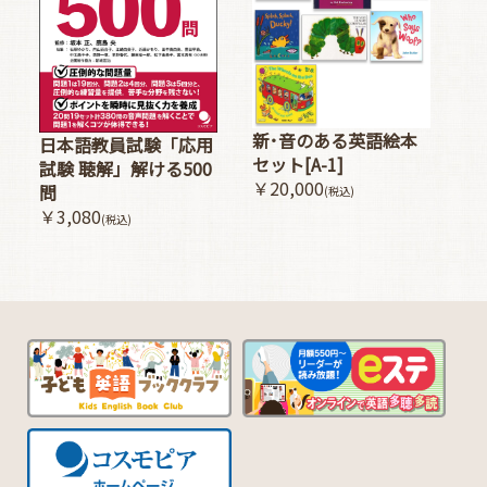
新･音のある英語絵本
日本語教員試験「応用
セット[A-1]
試験 聴解」解ける500
￥20,000
問
(税込)
￥3,080
(税込)