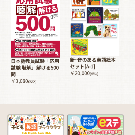
新･音のある英語絵本
日本語教員試験「応用
セット[A-1]
試験 聴解」解ける500
￥20,000
問
(税込)
￥3,080
(税込)