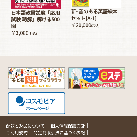
新･音のある英語絵本
日本語教員試験「応用
セット[A-1]
試験 聴解」解ける500
￥20,000
問
(税込)
￥3,080
(税込)
｜
｜
配送と返品について
個人情報保護方針
｜
｜
ご利用規約
特定商取引法に基づく表記