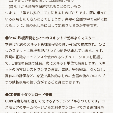
(3) 相手から意味を誤解されることのないもの
つまり、「誰でも安心して」使えるものばかりです。既に知って
いる表現もたくさんあるでしょうが、実際の会話の中で自然に使
えるように、繰り返し声に出して定着させるのが本書です。
●8つの鉄板表現をひとつのスキットで効率よくマスター
本書は全20のスキット(6往復程度の短い会話)で構成され、ひと
つのスキットに鉄板表現が8つずつ組み込まれています。まず、
表現の正確なニュアンスや使われるシチュエーションを把握し
て、1往復の会話で練習。次にスキット単位で練習します。スキ
ットの内容はレストランでの食事、電話、野球観戦、引っ越し、
夏休みの計画など、身近で具体的なもの。会話の流れの中で、8
お買い物を続ける
カートへ進む
つの鉄板表現の使い方がまるごと身につきます。
●CD音声＋ダウンロード音声
CDは何度も繰り返して聞けるよう、シンプルなつくりです。コ
スモピアのホームページから無料ダウンロードできる追加音声