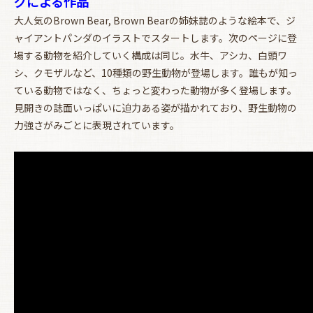
グによる作品
大人気のBrown Bear, Brown Bearの姉妹誌のような絵本で、ジ
ャイアントパンダのイラストでスタートします。次のページに登
場する動物を紹介していく構成は同じ。水牛、アシカ、白頭ワ
シ、クモザルなど、10種類の野生動物が登場します。誰もが知っ
ている動物ではなく、ちょっと変わった動物が多く登場します。
見開きの誌面いっぱいに迫力ある姿が描かれており、野生動物の
力強さがみごとに表現されています。
お買い物を続ける
カートへ進む