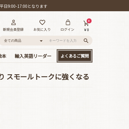
日9:00-17:00となります
0
新規会員登録
お気に入り
ログイン
￥0
絵本
輸入英語リーダー
よくあるご質問
語
ー!
D付き英語絵本
絵本
、大集合!
本セット
･カールの作品
ット賞
cs/mpi
やさしい名作童話
読み応えのある名作
Happyリーダー単品
Smartリーダー単品
お得なセット販売
り スモールトークに強くなる