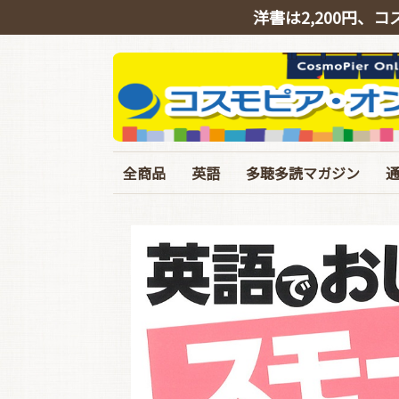
洋書は2,200円、コ
全商品
英語
多聴多読マガジン
英会話
リスニング
シャドーイング
TOEIC
TOEFL･IELTS･英検
ライティング
文法・語彙・その他
ビジネス
スピーチ・ニュース
バックナンバー
定期購読
イギリス英語特集号
臨増・別冊
T