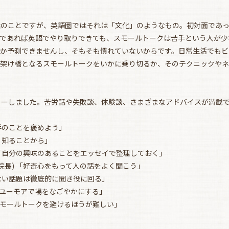
話のことですが、英語圏ではそれは「文化」のようなもの。初対面であっ
であれば英語でやり取りできても、スモールトークは苦手という人が少
お買い物を続ける
カートへ進む
るか予測できませんし、そもそも慣れていないからです。日常生活でもビ
の架け橋となるスモールトークをいかに乗り切るか、そのテクニックやネ
ューしました。苦労話や失敗談、体験談、さまざまなアドバイスが満載
相手のことを褒めよう」
く知ることから」
 「自分の興味のあることをエッセイで整理しておく」
院長) 「好奇心をもって人の話をよく聞こう」
ゃない話題は徹底的に聞き役に回る」
トユーモアで場をなごやかにする」
スモールトークを避けるほうが難しい」