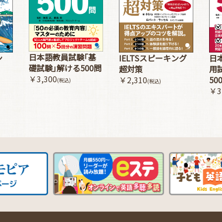
日本語教員試験｢基
ン
IELTSスピーキング
日
礎試験｣解ける500問
超対策
用
￥3,300
￥2,310
50
(税込)
(税込)
￥3