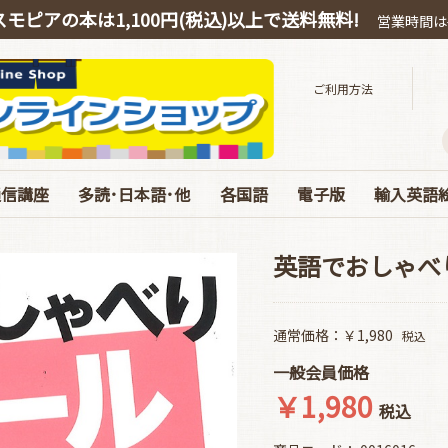
スモピアの本は1,100円(税込)以上で送料無料!
営業時間は平
ご利用方法
通信講座
多読･日本語･他
各国語
電子版
輸入英語
スピーキング
OEIC
多読・洋書ガイド
ハリー・ポッター
絵本・教育・日本語
音源ダウンロード
お得なオンライン教材
中国語
韓国語
ドイツ語
電子版 書籍 英語
電子版 各国語･日本
電子版 マガジン
電子版 Special･別冊
ベストセラ
ぜんぶC
英語劇用
海の絵本
お得な絵
エリック
コルデコ
CDのみ
JY Phoni
英語でおしゃべ
通常価格：￥1,980
税込
一般会員価格
￥1,980
税込