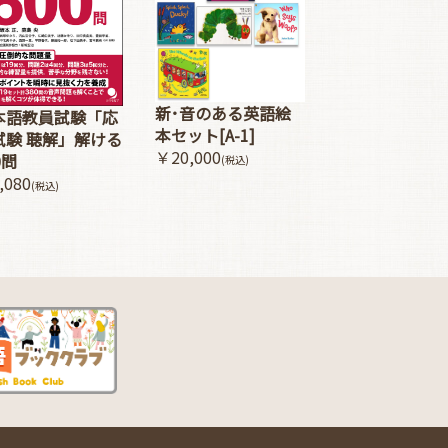
新･音のある英語絵
本語教員試験「応
本セット[A-1]
試験 聴解」解ける
￥20,000
0問
(税込)
,080
(税込)