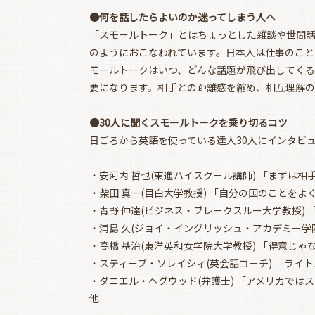
●何を話したらよいのか迷ってしまう人へ
「スモールトーク」とはちょっとした雑談や世間
のようにおこなわれています。日本人は仕事のこと
モールトークはいつ、どんな話題が飛び出してく
要になります。相手との距離感を縮め、相互理解
●30人に聞くスモールトークを乗り切るコツ
日ごろから英語を使っている達人30人にインタビ
・安河内 哲也(東進ハイスクール講師) 「まずは
・柴田 真一(目白大学教授) 「自分の国のことをよ
・青野 仲達(ビジネス・ブレークスルー大学教授)
・浦島 久(ジョイ・イングリッシュ・アカデミー学
・高橋 基治(東洋英和女学院大学教授) 「得意じ
・スティーブ・ソレイシィ(英会話コーチ) 「ライ
・ダニエル・ヘグウッド(弁護士) 「アメリカでは
他