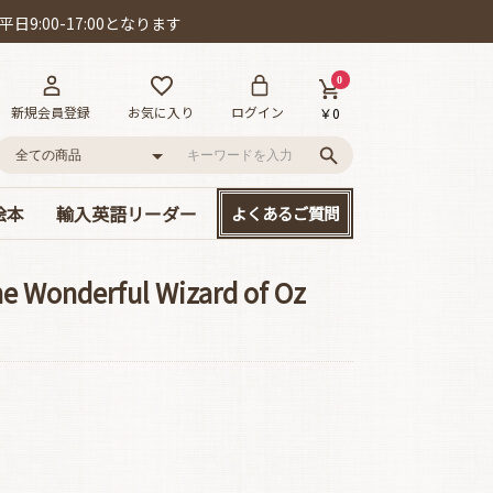
日9:00-17:00となります
0
新規会員登録
お気に入り
ログイン
￥0
絵本
輸入英語リーダー
よくあるご質問
語
ー!
D付き英語絵本
絵本
、大集合!
本セット
･カールの作品
ット賞
cs/mpi
やさしい名作童話
読み応えのある名作
Happyリーダー単品
Smartリーダー単品
お得なセット販売
onderful Wizard of Oz