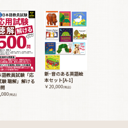
新･音のある英語絵
本語教員試験「応
本セット[A-1]
試験 聴解」解ける
￥20,000
0問
(税込)
,080
(税込)