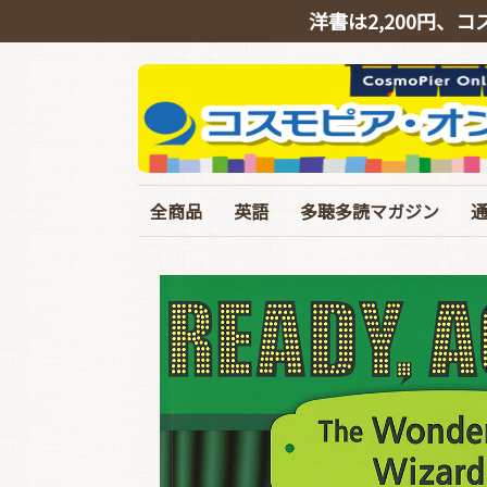
洋書は2,200円、コ
全商品
英語
多聴多読マガジン
英会話
リスニング
シャドーイング
TOEIC
TOEFL･IELTS･英検
ライティング
文法・語彙・その他
ビジネス
スピーチ・ニュース
バックナンバー
定期購読
イギリス英語特集号
臨増・別冊
T