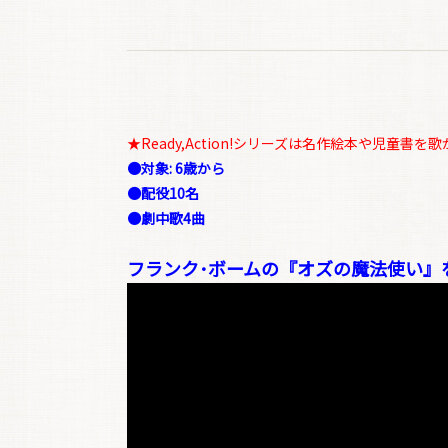
★Ready,Action!シリーズは名作絵本や児童
●対象: 6歳から
●配役10名
●劇中歌4曲
フランク･ボームの『オズの魔法使い』