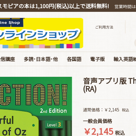
スモピアの本は1,100円(税込)以上で送料無料!
営業時間は平
ご利用方法
通信講座
多読･日本語･他
各国語
電子版
輸入英語
スピーキング
OEIC
多読・洋書ガイド
ハリー・ポッター
絵本・教育・日本語
音源ダウンロード
お得なオンライン教材
中国語
韓国語
ドイツ語
電子版 書籍 英語
電子版 各国語･日本
電子版 マガジン
電子版 Special･別冊
ベストセラ
ぜんぶC
英語劇用
海の絵本
お得な絵
エリック
コルデコ
CDのみ
JY Phoni
音声アプリ版 The W
(RA)
通常価格：￥2,145
税込
一般会員価格
￥2,145
税込