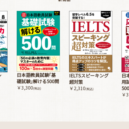
日本語教員試験｢基
ン
IELTSスピーキング
日
礎試験｣解ける500問
超対策
用
￥3,300
￥2,310
50
(税込)
(税込)
￥3