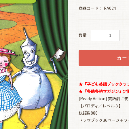
商品コード：
RA024
数量
カー
★「子ども英語ブッククラブ(
★『多聴多読マガジン』定期購
[Ready Action] 英語
【パロディ／レベル３】
総語数888
ドラマブック36ページ＋ワ