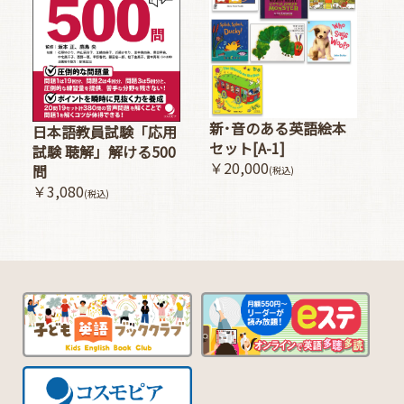
新･音のある英語絵本
日本語教員試験「応用
セット[A-1]
試験 聴解」解ける500
￥20,000
問
(税込)
￥3,080
(税込)