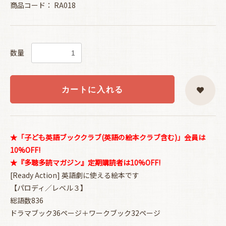
商品コード：
RA018
数量
カートに入れる
★「子ども英語ブッククラブ(英語の絵本クラブ含む)」会員は
10%OFF!
★『多聴多読マガジン』定期購読者は10%OFF!
[Ready Action] 英語劇に使える絵本です
【パロディ／レベル３】
総語数836
ドラマブック36ページ＋ワークブック32ページ