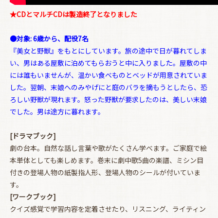
★CDとマルチCDは製造終了となりました
●対象: 6歳から、配役7名
『美女と野獣』をもとにしています。旅の途中で日が暮れてしま
お買い物を続ける
カートへ進む
い、男はある屋敷に泊めてもらおうと中に入りました。屋敷の中
には誰もいませんが、温かい食べものとベッドが用意されていま
した。翌朝、末娘へのみやげにと庭のバラを摘もうとしたら、恐
ろしい野獣が現れます。怒った野獣が要求したのは、美しい末娘
でした。男は途方に暮れます。
[ドラマブック]
劇の台本。自然な話し言葉や歌がたくさん学べます。ご家庭で絵
本単体としても楽しめます。巻末に劇中歌5曲の楽譜、ミシン目
付きの登場人物の紙製指人形、登場人物のシールが付いていま
す。
[ワークブック]
クイズ感覚で学習内容を定着させたり、リスニング、ライティン