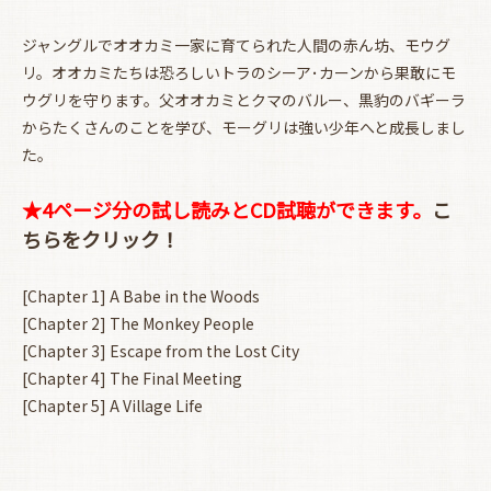
ジャングルでオオカミ一家に育てられた人間の赤ん坊、モウグ
リ。オオカミたちは恐ろしいトラのシーア･カーンから果敢にモ
ウグリを守ります。父オオカミとクマのバルー、黒豹のバギーラ
お買い物を続ける
カートへ進む
からたくさんのことを学び、モーグリは強い少年へと成長しまし
た。
★4ページ分の試し読みとCD試聴ができます。
こ
ちらをクリック！
[Chapter 1] A Babe in the Woods
[Chapter 2] The Monkey People
[Chapter 3] Escape from the Lost City
[Chapter 4] The Final Meeting
[Chapter 5] A Village Life