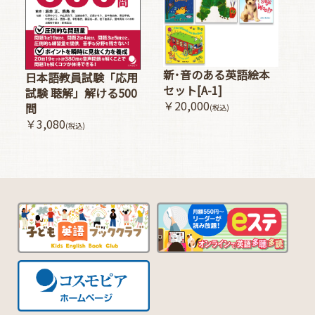
新･音のある英語絵本
日本語教員試験「応用
セット[A-1]
試験 聴解」解ける500
￥20,000
問
(税込)
￥3,080
(税込)