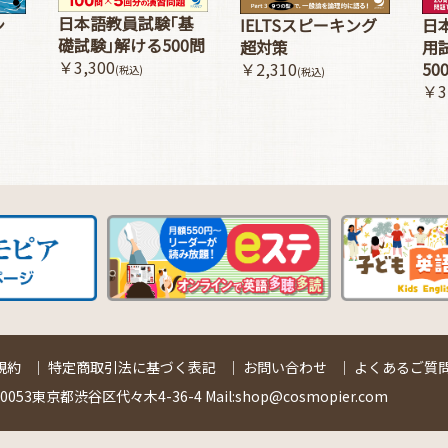
日本語教員試験｢基
ン
IELTSスピーキング
日
礎試験｣解ける500問
超対策
用
￥3,300
￥2,310
50
(税込)
(税込)
￥3
規約
｜
特定商取引法に基づく表記
｜
お問い合わせ
｜
よくあるご質問
53東京都渋谷区代々木4-36-4 Mail:shop@cosmopier.com