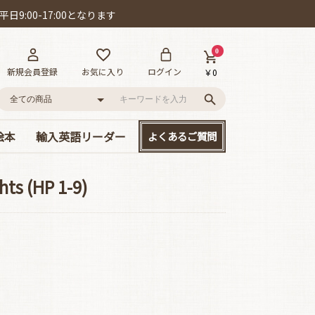
日9:00-17:00となります
0
新規会員登録
お気に入り
ログイン
￥0
絵本
輸入英語リーダー
よくあるご質問
語
ー!
D付き英語絵本
絵本
、大集合!
本セット
･カールの作品
ット賞
cs/mpi
やさしい名作童話
読み応えのある名作
Happyリーダー単品
Smartリーダー単品
お得なセット販売
hts (HP 1-9)