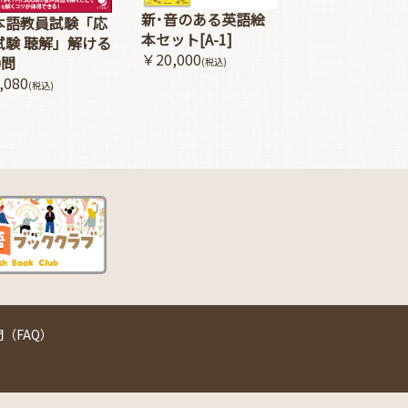
新･音のある英語絵
本語教員試験「応
本セット[A-1]
試験 聴解」解ける
￥20,000
0問
(税込)
,080
(税込)
（FAQ）