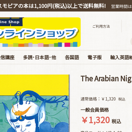
スモピアの本は1,100円(税込)以上で送料無料!
営業時間は平
ご利用方法
通信講座
多読･日本語･他
各国語
電子版
輸入英語
スピーキング
OEIC
多読・洋書ガイド
ハリー・ポッター
絵本・教育・日本語
音源ダウンロード
お得なオンライン教材
中国語
韓国語
ドイツ語
電子版 書籍 英語
電子版 各国語･日本
電子版 マガジン
電子版 Special･別冊
ベストセラ
ぜんぶC
英語劇用
海の絵本
お得な絵
エリック
コルデコ
CDのみ
JY Phoni
The Arabian Nig
通常価格：￥1,320
税込
一般会員価格
￥1,320
税込