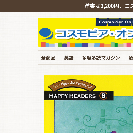
洋書は2,200円、コ
全商品
英語
多聴多読マガジン
英会話
リスニング
シャドーイング
TOEIC
TOEFL･IELTS･英検
ライティング
文法・語彙・その他
ビジネス
スピーチ・ニュース
バックナンバー
定期購読
イギリス英語特集号
臨増・別冊
T