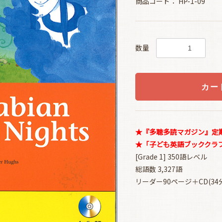
商品コード：
HP-1-09
数量
カー
★『多聴多読マガジン』定期購
★「子ども英語ブッククラブ
[Grade 1] 350語レベル
総語数 3,327語
リーダー90ページ＋CD(34分