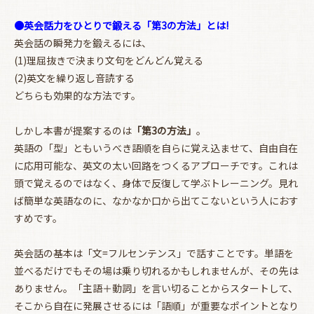
●英会話力をひとりで鍛える「第3の方法」とは!
英会話の瞬発力を鍛えるには、
(1)理屈抜きで決まり文句をどんどん覚える
(2)英文を繰り返し音読する
どちらも効果的な方法です。
しかし本書が提案するのは
「第3の方法」
｡
英語の「型」ともいうべき語順を自らに覚え込ませて、自由自在
に応用可能な、英文の太い回路をつくるアプローチです。これは
頭で覚えるのではなく、身体で反復して学ぶトレーニング。見れ
ば簡単な英語なのに、なかなか口から出てこないという人におす
すめです。
英会話の基本は「文=フルセンテンス」で話すことです。単語を
並べるだけでもその場は乗り切れるかもしれませんが、その先は
ありません。「主語＋動詞」を言い切ることからスタートして、
そこから自在に発展させるには「語順」が重要なポイントとなり