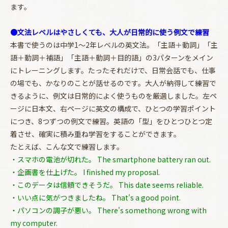
ます。
●文法レベルはやさしくても、大人が日常的に使う例文で練習
本書で使うのは中学1～2年レベルの英文法。「主語＋動詞」「主
語＋動詞＋補語」「主語＋動詞＋目的語」の3パターンをメイン
にトレーニングします。たったそれだけで、日常会話でも、仕事
お買い物を続ける
カートへ進む
の場でも、かなりのことが話せるのです。大人が納得して練習で
きるように、例文は日常的によく使うものを厳選しました。左ペ
ージに日本文、右ページに英文の構成で、ひとつの学習ポイント
につき、8つずつの例文で練習。英語の「型」をひとつひとつ定
着させ、確実に積み重ね学習をすることができます。
たとえば、こんな文で練習します。
・スマホの電池が切れた。 The smartphone battery ran out.
・企画書を仕上げた。 I finished my proposal.
・このデータは信頼できそうだ。 This date seems reliable.
・いい点に気がつきましたね。 That's a good point.
・パソコンの調子が悪い。 There's somethong wrong with
my computer.