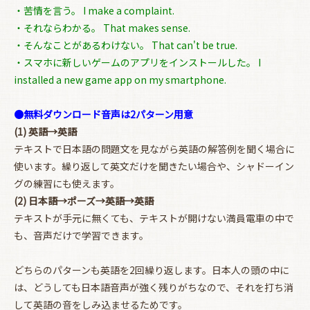
・苦情を言う。 I make a complaint.
・それならわかる。 That makes sense.
・そんなことがあるわけない。 That can't be true.
・スマホに新しいゲームのアプリをインストールした。 I
installed a new game app on my smartphone.
●無料ダウンロード音声は2パターン用意
(1) 英語→英語
テキストで日本語の問題文を見ながら英語の解答例を聞く場合に
使います。繰り返して英文だけを聞きたい場合や、シャドーイン
グの練習にも使えます。
(2) 日本語→ポーズ→英語→英語
テキストが手元に無くても、テキストが開けない満員電車の中で
も、音声だけで学習できます。
どちらのパターンも英語を2回繰り返します。日本人の頭の中に
は、どうしても日本語音声が強く残りがちなので、それを打ち消
して英語の音をしみ込ませるためです。