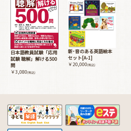
新･音のある英語絵本
日本語教員試験「応用
セット[A-1]
試験 聴解」解ける500
￥20,000
問
(税込)
￥3,080
(税込)