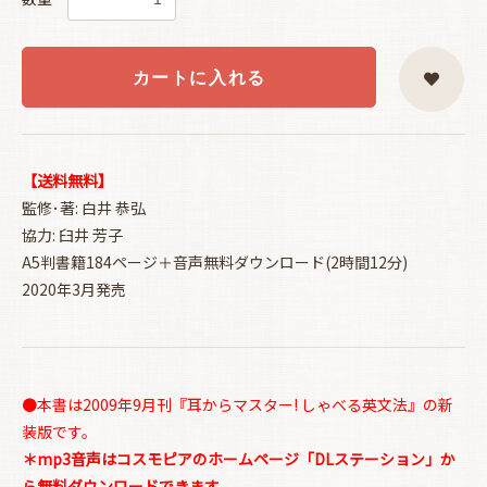
カートに入れる
【送料無料】
監修･著: 白井 恭弘
協力: 臼井 芳子
A5判書籍184ページ＋音声無料ダウンロード(2時間12分)
2020年3月発売
●本書は2009年9月刊『耳からマスター! しゃべる英文法』の新
装版です。
＊mp3音声はコスモピアのホームページ「DLステーション」か
ら無料ダウンロードできます。