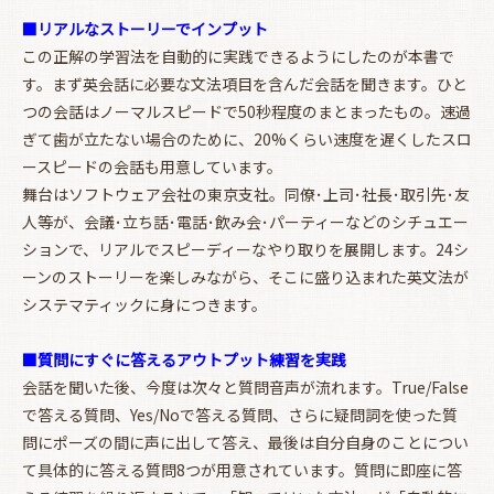
■リアルなストーリーでインプット
お買い物を続ける
カートへ進む
この正解の学習法を自動的に実践できるようにしたのが本書で
す。まず英会話に必要な文法項目を含んだ会話を聞きます。ひと
つの会話はノーマルスピードで50秒程度のまとまったもの。速過
ぎて歯が立たない場合のために、20%くらい速度を遅くしたスロ
ースピードの会話も用意しています。
舞台はソフトウェア会社の東京支社。同僚･上司･社長･取引先･友
人等が、会議･立ち話･電話･飲み会･パーティーなどのシチュエー
ションで、リアルでスピーディーなやり取りを展開します。24シ
ーンのストーリーを楽しみながら、そこに盛り込まれた英文法が
システマティックに身につきます。
■質問にすぐに答えるアウトプット練習を実践
会話を聞いた後、今度は次々と質問音声が流れます。True/False
で答える質問、Yes/Noで答える質問、さらに疑問詞を使った質
問にポーズの間に声に出して答え、最後は自分自身のことについ
て具体的に答える質問8つが用意されています。質問に即座に答