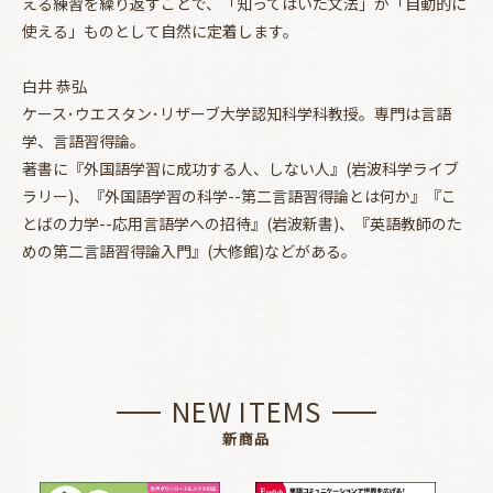
える練習を繰り返すことで、「知ってはいた文法」が「自動的に
使える」ものとして自然に定着します。
白井 恭弘
ケース･ウエスタン･リザーブ大学認知科学科教授。専門は言語
学、言語習得論。
著書に『外国語学習に成功する人、しない人』(岩波科学ライブ
ラリー)、『外国語学習の科学--第二言語習得論とは何か』『こ
とばの力学--応用言語学への招待』(岩波新書)、『英語教師のた
めの第二言語習得論入門』(大修館)などがある。
NEW ITEMS
新商品