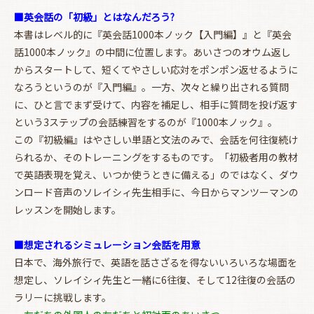
■英会話の「初級」とはなんだろう?
本書はレベル的に『英会話1000本ノック【入門編】』と『英会
話1000本ノック』の中間に位置します。あいさつのオウム返し
からスタートして、短くてやさしい応対をポンポン返せるように
なろうというのが『入門編』。一方、次々と繰り出される質問
に、ひと言でまず受けて、内容を補足し、相手に質問を投げ返す
という3ステップの会話練習をするのが『1000本ノック』。
この『初級編』はやさしい単語と文法のみで、会話を何往復続け
られるか、そのトレーニングをするものです。「初級者用の教材
で英語表現を覚え、いつか使うときに備える」のではなく、ダウ
ンロード音声のソレイシィ先生相手に、今日からマンツーマンの
レッスンを開始します。
■想定されるシミュレーション会話を用意
お買い物を続ける
カートへ進む
日本で、海外旅行で、英語を話さざるを得ないいろいろな場面を
想定し、ソレイシィ先生と一緒に6往復、そして12往復の会話の
ラリーに挑戦します。