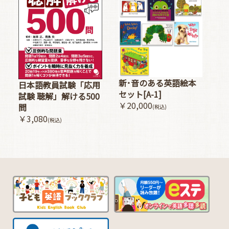
新･音のある英語絵本
日本語教員試験「応用
セット[A-1]
試験 聴解」解ける500
￥20,000
問
(税込)
￥3,080
(税込)