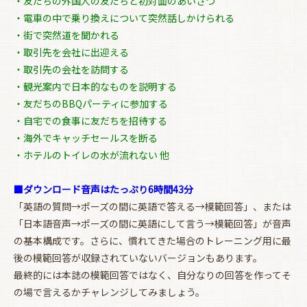
・友だちの外国人の友だちと初対面のあいさつ
・電車の中で乗り換えについて突然話しかけられる
・街で突然道を聞かれる
・取引先を会社に出迎える
・取引先の会社を訪問する
・観光案内で日本的なものを説明する
・友だちのBBQパーティに参加する
・自宅での食事に友だちを招待する
・海外でキャッチセールスを断る
・ホテルのトイレの水が流れない 他
■ダウンロード音声はたっぷり6時間43分
「英語の質問→ポーズの間に英語で答える→模範回答」、または
「日本語音声→ポーズの間に英語にして言う→模範回答」が音声
の基本構成です。さらに、慣れてきた場合のトレーニング用に最
後の模範回答が収録されていないバージョンもあります。
最終的には本誌の模範回答ではなく、自分なりの回答を作ってそ
の場で言えるかチャレンジしてみましょう。