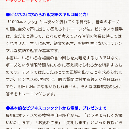
●ビジネスに求められる英語スキルは瞬発力!
「1000本ノック」とは次々と流れてくる質問に、音声のポーズ
の間に自分で声に出して答えるトレーニング法。ビジネスの相手
は、友だちと違って、あなたが考えている時間を悠長に待っては
くれません。すぐに返す、短文で返す、誤解を生じないようシン
プルな英語で返すが基本です。
本書は、いろいろな場面の言い回しを丸暗記するものではなく、
ポーズという制限時間内にいかに答え続けられるかを特訓するも
のです。テストではたったひとつの正解を出すことを求められま
すが、ビジネスの現場では、同じ質問に対する答えが今日はYes.
でも、明日はNo.になるかもしれません。そんな臨機応変の受け
答えをトレーニングします。
●基本的なビジネスコンタクトから電話、プレゼンまで
お買い物を続ける
カートへ進む
最初はオフィスでの挨拶や自己紹介から。「どうぞよろしくお願
いいたします」「お疲れさま」「失礼します」といった挨拶から