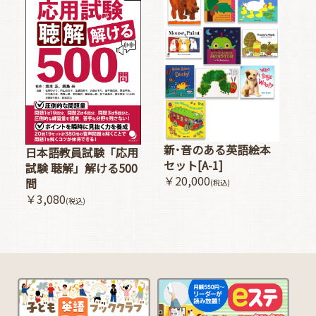
新･音のある英語絵本
日本語教員試験「応用
セット[A-1]
試験 聴解」解ける500
￥20,000
問
(税込)
￥3,080
(税込)