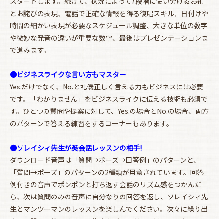
スタートします。続けて、状況によって7段階に使い分けるお礼
とお詫びの表現、電話で正確な情報を得る復唱スキル、日付けや
時間の細かい表現が必要なスケジュール調整、大きな単位の数字
や微妙な発音の違いが重要な数字、最後はプレゼンテーションま
で進みます。
●ビジネスライクな言い方もマスター
Yes.だけでなく、No.と礼儀正しく言える力もビジネスには必要
です。「わかりません」をビジネスライクに伝える技術も必須で
す。ひとつの質問や提案に対して、Yes.の場合とNo.の場合、両方
のパターンで答える練習をするコーナーもあります。
●ソレイシィ先生が英会話レッスンの相手!
ダウンロード音声は「質問→ポーズ→回答例」のパターンと、
「質問→ポーズ」のパターンの2種類が用意されています。回答
例付きの音声でポンポンと打ち返す会話のリズム感をつかんだ
ら、次は質問のみの音声に自分なりの回答を返し、ソレイシィ先
生とマンツーマンのレッスンを楽しんでください。次々に繰り出