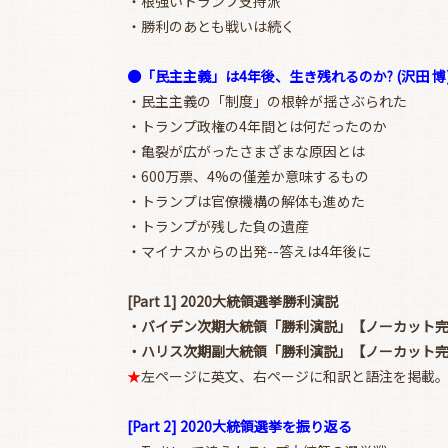
・根強いトランプ支持派
・勝利のあとも戦いは続く
●「民主主義」は4年後、生き残れるのか? (沢田 博
・民主主義の「制度」の根幹が揺さぶられた
・トランプ政権の4年間とは何だったのか
・亀裂が広がったさまざまな原因とは
・600万票、4%の僅差か意味するもの
・トランプは官僚機構の解体も進めた
・トランプが残した負の遺産
・マイナスからの出発--答えは4年後に
[Part 1] 2020大統領選挙勝利演説
・バイデン次期大統領「勝利演説」【ノーカット
・ハリス次期副大統領「勝利演説」【ノーカット
★
左ページに英文、右ページに和訳と語注を掲載
[Part 2] 2020大統領選挙を振り返る