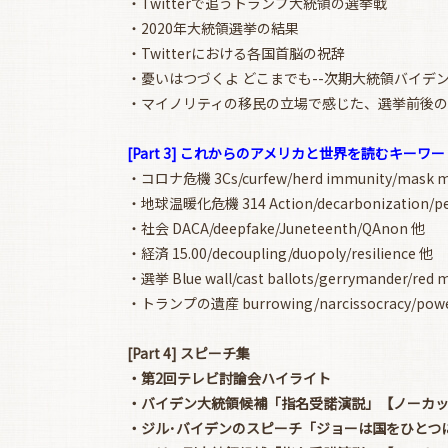
・Twitterで追うトランプ大統領の選挙戦
・2020年大統領選挙の結果
・Twitterにおける各国首脳の祝辞
・憂いはつづくよ どこまでも--次期大統領バイデン
・マイノリティの移民の立場で感じた、選挙前後のニ
[Part 3] これからのアメリカと世界を読むキーワード
・コロナ危機 3Cs/curfew/herd immunity/mask m
・地球温暖化危機 314 Action/decarbonization/pe
・社会 DACA/deepfake/Juneteenth/QAnon 他
・経済 15.00/decoupling/duopoly/resilience 他
・選挙 Blue wall/cast ballots/gerrymander/red 
・トランプの遺産 burrowing/narcissocracy/powe
[Part 4] スピーチ集
・第2回テレビ討論会ハイライト
・バイデン大統領候補「指名受諾演説」【ノーカ
・ジル･バイデンのスピーチ「ジョーは国をひとつ