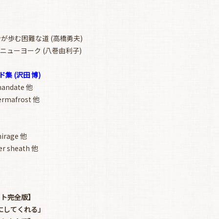
が歩む困難な道 (高橋勇夫)
ューヨーク (八巻由利子)
集 (沢田 博)
andate 他
rmafrost 他
mirage 他
r sheath 他
ット完全版】
にしてくれる」