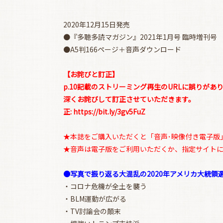
2020年12月15日発売
●『多聴多読マガジン』2021年1月号 臨時増刊号
●A5判166ページ＋音声ダウンロード
【お詫びと訂正】
p.10記載のストリーミング再生のURLに誤りがあ
深くお詫びして訂正させていただきます。
正: https://bit.ly/3gv5FuZ
★本誌をご購入いただくと「音声･映像付き電子版」が
★音声は電子版をご利用いただくか、指定サイト
●写真で振り返る大混乱の2020年アメリカ大統領
・コロナ危機が全土を襲う
・BLM運動が広がる
・TV討論会の顛末