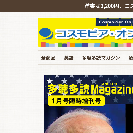
洋書は2,200円、コ
全商品
英語
多聴多読マガジン
英会話
リスニング
シャドーイング
TOEIC
TOEFL･IELTS･英検
ライティング
文法・語彙・その他
ビジネス
スピーチ・ニュース
バックナンバー
定期購読
イギリス英語特集号
臨増・別冊
T