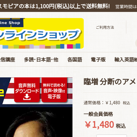
スモピアの本は1,100円(税込)以上で送料無料!
営業時間は平
ご利用方法
通信講座
多読･日本語･他
各国語
電子版
輸入英語
スピーキング
OEIC
多読・洋書ガイド
ハリー・ポッター
絵本・教育・日本語
音源ダウンロード
お得なオンライン教材
中国語
韓国語
ドイツ語
電子版 書籍 英語
電子版 各国語･日本
電子版 マガジン
電子版 Special･別冊
ベストセラ
ぜんぶC
英語劇用
海の絵本
お得な絵
エリック
コルデコ
CDのみ
JY Phoni
臨増 分断のア
通常価格：￥1,480
税込
一般会員価格
￥1,480
税込