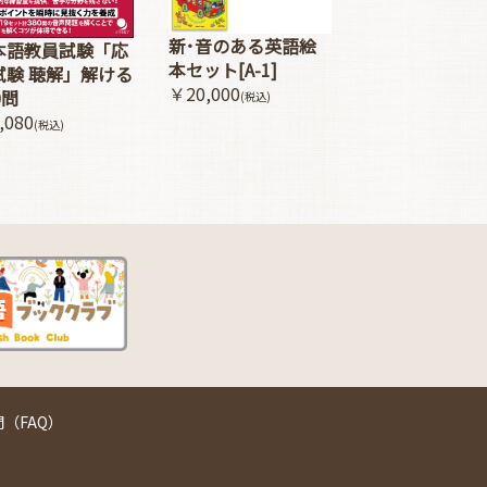
新･音のある英語絵
本語教員試験「応
本セット[A-1]
試験 聴解」解ける
￥20,000
0問
(税込)
,080
(税込)
（FAQ）