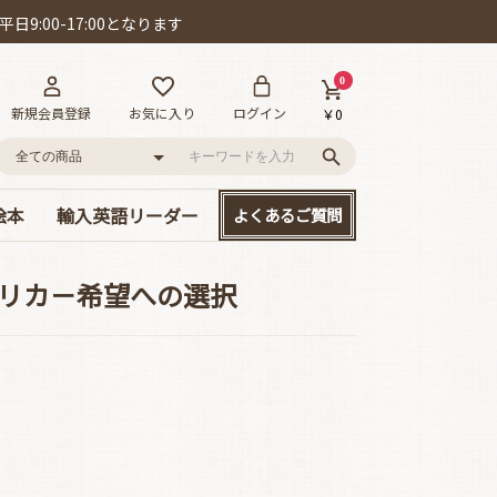
日9:00-17:00となります
0
新規会員登録
お気に入り
ログイン
￥0
絵本
輸入英語リーダー
よくあるご質問
語
ー!
D付き英語絵本
絵本
、大集合!
本セット
･カールの作品
ット賞
cs/mpi
やさしい名作童話
読み応えのある名作
Happyリーダー単品
Smartリーダー単品
お得なセット販売
メリカ－希望への選択