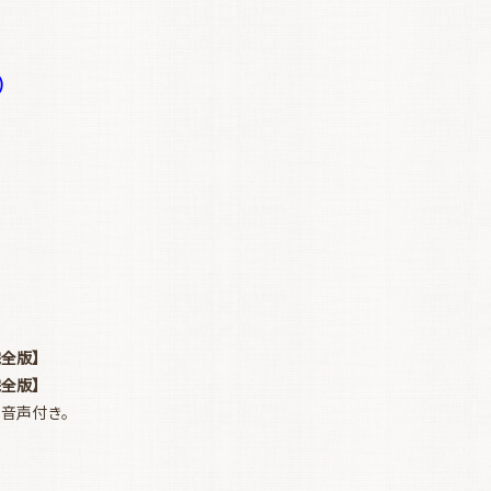
お買い物を続ける
カートへ進む
)
完全版】
完全版】
。音声付き。