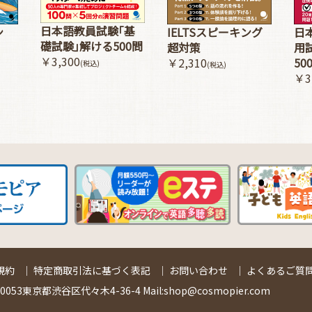
日本語教員試験｢基
ン
IELTSスピーキング
日
礎試験｣解ける500問
超対策
用
￥3,300
￥2,310
50
(税込)
(税込)
￥3
規約
｜
特定商取引法に基づく表記
｜
お問い合わせ
｜
よくあるご質問
53東京都渋谷区代々木4-36-4 Mail:shop@cosmopier.com