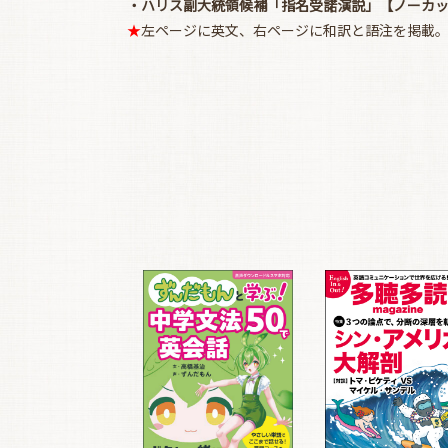
・ハリス副大統領候補「指名受諾演説」【ノーカ
★
左ページに英文、右ページに和訳と語注を掲載