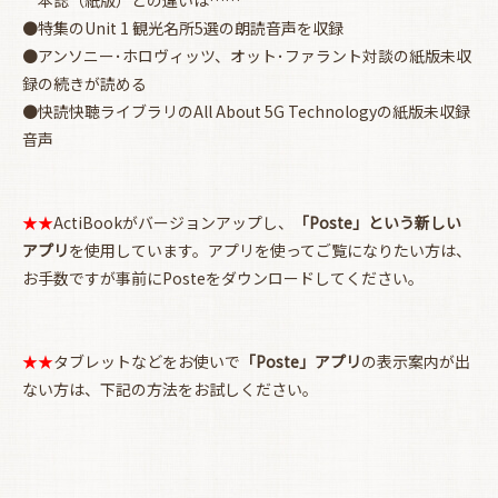
●特集のUnit 1 観光名所5選の朗読音声を収録
●アンソニー･ホロヴィッツ、オット･ファラント対談の紙版未収
録の続きが読める
●快読快聴ライブラリのAll About 5G Technologyの紙版未収録
音声
★★
ActiBookがバージョンアップし、
「Poste」という新しい
アプリ
を使用しています。アプリを使ってご覧になりたい方は、
お手数ですが事前にPosteをダウンロードしてください。
お買い物を続ける
カートへ進む
★★
タブレットなどをお使いで
「Poste」アプリ
の表示案内が出
ない方は、下記の方法をお試しください。