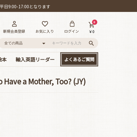
日9:00-17:00となります
0
新規会員登録
お気に入り
ログイン
￥0
絵本
輸入英語リーダー
よくあるご質問
語
ー!
D付き英語絵本
絵本
、大集合!
本セット
･カールの作品
ット賞
cs/mpi
やさしい名作童話
読み応えのある名作
Happyリーダー単品
Smartリーダー単品
お得なセット販売
 Have a Mother, Too? (JY)