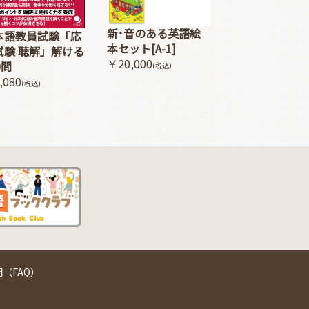
新･音のある英語絵
本語教員試験「応
本セット[A-1]
試験 聴解」解ける
￥20,000
0問
(税込)
,080
(税込)
（FAQ）