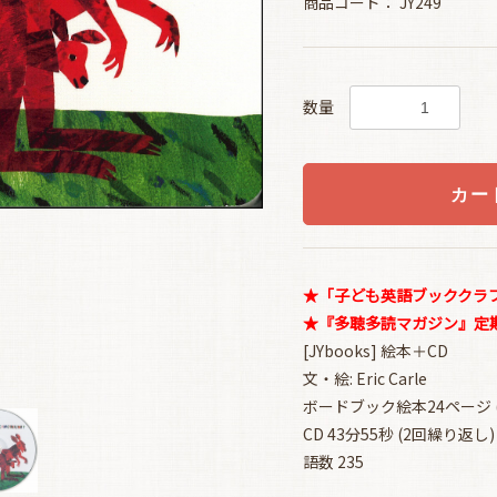
商品コード：
JY249
数量
カー
★「子ども英語ブッククラブ(
★『多聴多読マガジン』定期購
[JYbooks] 絵本＋CD
文・絵: Eric Carle
ボードブック絵本24ページ (12
CD 43分55秒 (2回繰り返し)
語数 235