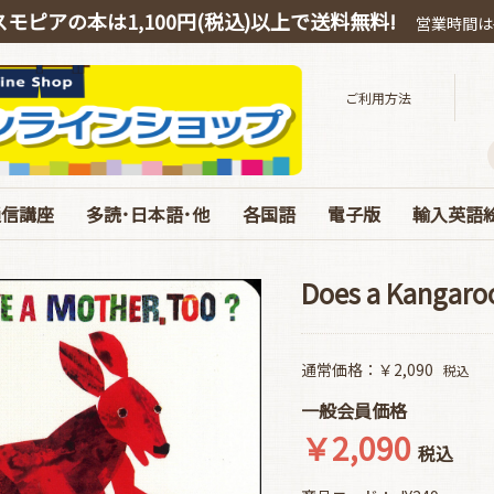
スモピアの本は1,100円(税込)以上で送料無料!
営業時間は平
ご利用方法
通信講座
多読･日本語･他
各国語
電子版
輸入英語
スピーキング
OEIC
多読・洋書ガイド
ハリー・ポッター
絵本・教育・日本語
音源ダウンロード
お得なオンライン教材
中国語
韓国語
ドイツ語
電子版 書籍 英語
電子版 各国語･日本
電子版 マガジン
電子版 Special･別冊
ベストセラ
ぜんぶC
英語劇用
海の絵本
お得な絵
エリック
コルデコ
CDのみ
JY Phoni
Does a Kangaroo
通常価格：￥2,090
税込
一般会員価格
￥2,090
税込