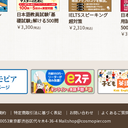
日本語教員試験｢基
ン
IELTSスピーキング
日
礎試験｣解ける500問
超対策
用
￥3,300
￥2,310
50
(税込)
(税込)
￥3
規約
｜
特定商取引法に基づく表記
｜
お問い合わせ
｜
よくあるご質問
53東京都渋谷区代々木4-36-4 Mail:shop@cosmopier.com