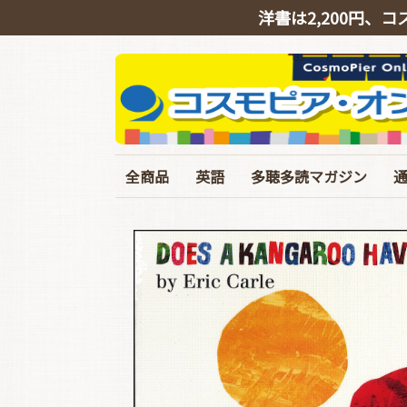
洋書は2,200円、コ
全商品
英語
多聴多読マガジン
英会話
リスニング
シャドーイング
TOEIC
TOEFL･IELTS･英検
ライティング
文法・語彙・その他
ビジネス
スピーチ・ニュース
バックナンバー
定期購読
イギリス英語特集号
臨増・別冊
T