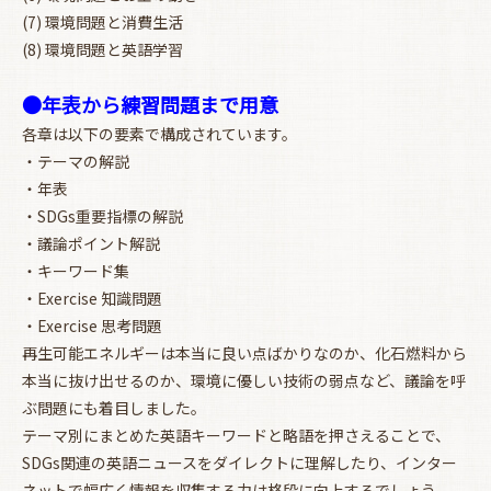
お買い物を続ける
カートへ進む
(7) 環境問題と消費生活
(8) 環境問題と英語学習
●年表から練習問題まで用意
各章は以下の要素で構成されています。
・テーマの解説
・年表
・SDGs重要指標の解説
・議論ポイント解説
・キーワード集
・Exercise 知識問題
・Exercise 思考問題
再生可能エネルギーは本当に良い点ばかりなのか、化石燃料から
本当に抜け出せるのか、環境に優しい技術の弱点など、議論を呼
ぶ問題にも着目しました。
テーマ別にまとめた英語キーワードと略語を押さえることで、
SDGs関連の英語ニュースをダイレクトに理解したり、インター
ネットで幅広く情報を収集する力は格段に向上するでしょう。