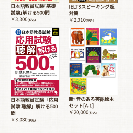
日本語教員試験｢基礎
IELTSスピーキング超
試験｣解ける500問
対策
￥3,300
￥2,310
(税込)
(税込)
新･音のある英語絵本
日本語教員試験「応用
セット[A-1]
試験 聴解」解ける500
￥20,000
問
(税込)
￥3,080
(税込)