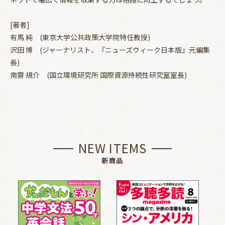
[著者]
有馬 純 (東京大学公共政策大学院特任教授)
沢田 博 (ジャーナリスト、『ニューズウィーク日本版』元編集
長)
南齋 規介 (国立環境研究所 国際資源持続性研究室室長)
NEW ITEMS
新商品