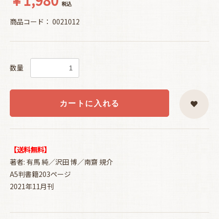
税込
商品コード：
0021012
数量
カートに入れる
【送料無料】
著者: 有馬 純／沢田 博／南齋 規介
A5判書籍203ページ
2021年11月刊