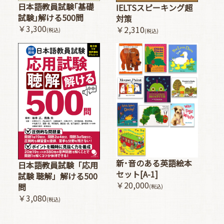
日本語教員試験｢基礎
IELTSスピーキング超
試験｣解ける500問
対策
￥3,300
￥2,310
(税込)
(税込)
新･音のある英語絵本
日本語教員試験「応用
セット[A-1]
試験 聴解」解ける500
￥20,000
問
(税込)
￥3,080
(税込)