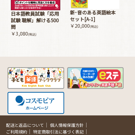
新･音のある英語絵本
日本語教員試験「応用
セット[A-1]
試験 聴解」解ける500
￥20,000
問
(税込)
￥3,080
(税込)
｜
｜
配送と返品について
個人情報保護方針
｜
｜
ご利用規約
特定商取引法に基づく表記