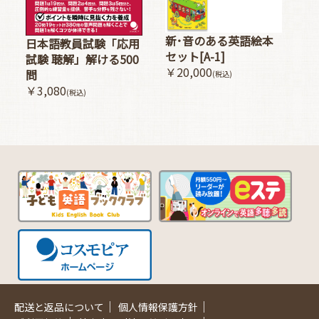
新･音のある英語絵本
日本語教員試験「応用
セット[A-1]
試験 聴解」解ける500
￥20,000
問
(税込)
￥3,080
(税込)
｜
｜
配送と返品について
個人情報保護方針