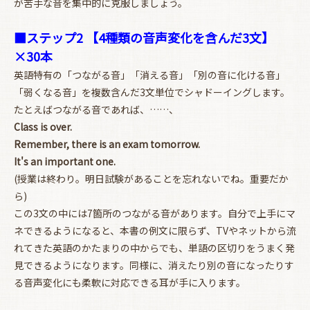
が苦手な音を集中的に克服しましょう。
■ステップ2 【4種類の音声変化を含んだ3文】
×30本
英語特有の「つながる音」「消える音」「別の音に化ける音」
「弱くなる音」を複数含んだ3文単位でシャドーイングします。
たとえばつながる音であれば、……、
Class is over.
Remember, there is an exam tomorrow.
It's an important one.
(授業は終わり。明日試験があることを忘れないでね。重要だか
ら)
この3文の中には7箇所のつながる音があります。自分で上手にマ
ネできるようになると、本書の例文に限らず、TVやネットから流
れてきた英語のかたまりの中からでも、単語の区切りをうまく発
見できるようになります。同様に、消えたり別の音になったりす
る音声変化にも柔軟に対応できる耳が手に入ります。