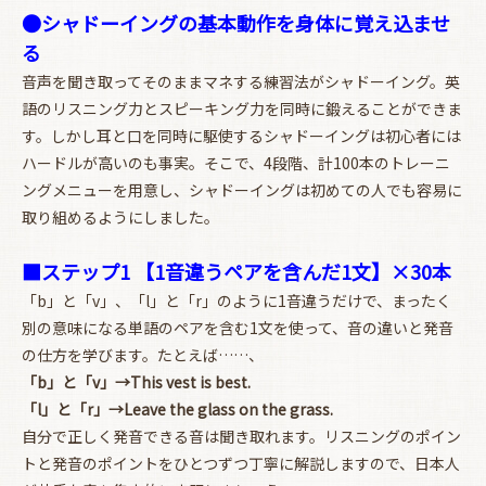
●シャドーイングの基本動作を身体に覚え込ませ
る
音声を聞き取ってそのままマネする練習法がシャドーイング。英
語のリスニング力とスピーキング力を同時に鍛えることができま
す。しかし耳と口を同時に駆使するシャドーイングは初心者には
ハードルが高いのも事実。そこで、4段階、計100本のトレーニ
ングメニューを用意し、シャドーイングは初めての人でも容易に
取り組めるようにしました。
■ステップ1 【1音違うペアを含んだ1文】×30本
「b」と「v」、「l」と「r」のように1音違うだけで、まったく
別の意味になる単語のペアを含む1文を使って、音の違いと発音
の仕方を学びます。たとえば……、
「b」と「v」→This vest is best.
「l」と「r」→Leave the glass on the grass.
自分で正しく発音できる音は聞き取れます。リスニングのポイン
トと発音のポイントをひとつずつ丁寧に解説しますので、日本人