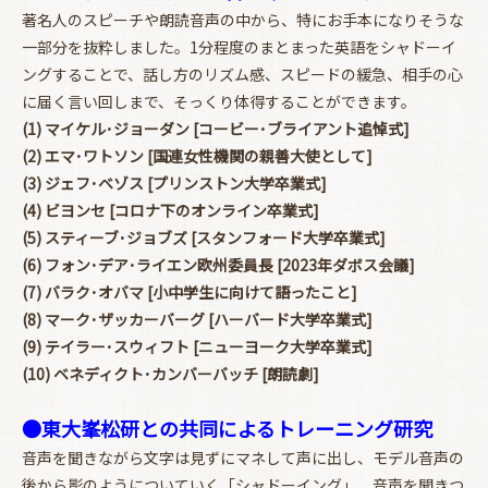
著名人のスピーチや朗読音声の中から、特にお手本になりそうな
一部分を抜粋しました。1分程度のまとまった英語をシャドーイ
ングすることで、話し方のリズム感、スピードの緩急、相手の心
に届く言い回しまで、そっくり体得することができます。
(1) マイケル･ジョーダン [コービー･ブライアント追悼式]
(2) エマ･ワトソン [国連女性機関の親善大使として]
(3) ジェフ･ベゾス [プリンストン大学卒業式]
(4) ビヨンセ [コロナ下のオンライン卒業式]
(5) スティーブ･ジョブズ [スタンフォード大学卒業式]
(6) フォン･デア･ライエン欧州委員長 [2023年ダボス会議]
(7) バラク･オバマ [小中学生に向けて語ったこと]
(8) マーク･ザッカーバーグ [ハーバード大学卒業式]
(9) テイラー･スウィフト [ニューヨーク大学卒業式]
(10) ベネディクト･カンバーバッチ [朗読劇]
●東大峯松研との共同によるトレーニング研究
音声を聞きながら文字は見ずにマネして声に出し、モデル音声の
後から影のようについていく「シャドーイング」、音声を聞きつ