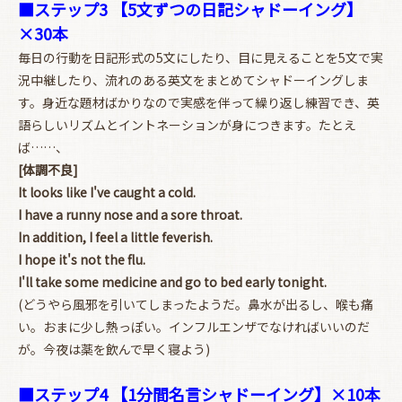
■ステップ3 【5文ずつの日記シャドーイング】
×30本
毎日の行動を日記形式の5文にしたり、目に見えることを5文で実
お買い物を続ける
カートへ進む
況中継したり、流れのある英文をまとめてシャドーイングしま
す。身近な題材ばかりなので実感を伴って繰り返し練習でき、英
語らしいリズムとイントネーションが身につきます。たとえ
ば……、
[体調不良]
It looks like I've caught a cold.
I have a runny nose and a sore throat.
In addition, I feel a little feverish.
I hope it's not the flu.
I'll take some medicine and go to bed early tonight.
(どうやら風邪を引いてしまったようだ。鼻水が出るし、喉も痛
い。おまに少し熱っぽい。インフルエンザでなければいいのだ
が。今夜は薬を飲んで早く寝よう)
■ステップ4 【1分間名言シャドーイング】×10本