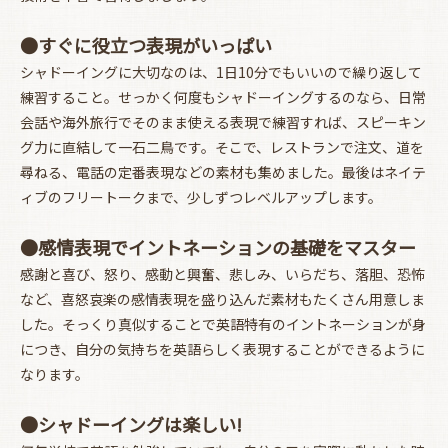
●すぐに役立つ表現がいっぱい
シャドーイングに大切なのは、1日10分でもいいので繰り返して
お買い物を続ける
カートへ進む
練習すること。せっかく何度もシャドーイングするのなら、日常
会話や海外旅行でそのまま使える表現で練習すれば、スピーキン
グ力に直結して一石二鳥です。そこで、レストランで注文、道を
尋ねる、電話の定番表現などの素材も集めました。最後はネイテ
ィブのフリートークまで、少しずつレベルアップします。
●感情表現でイントネーションの基礎をマスター
感謝と喜び、怒り、感動と興奮、悲しみ、いらだち、落胆、恐怖
など、喜怒哀楽の感情表現を盛り込んだ素材もたくさん用意しま
した。そっくり真似することで英語特有のイントネーションが身
につき、自分の気持ちを英語らしく表現することができるように
なります。
●シャドーイングは楽しい!