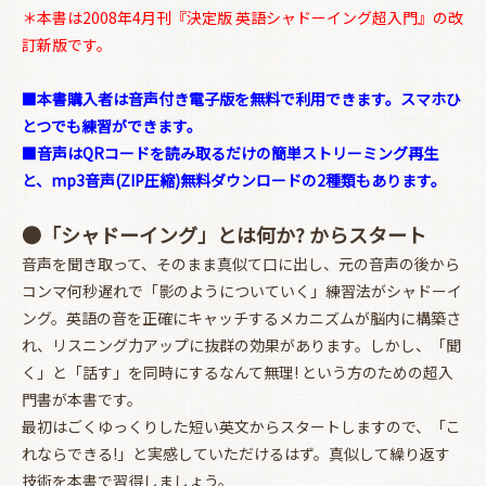
＊本書は2008年4月刊『決定版 英語シャドーイング超入門』の改
訂新版です。
■本書購入者は音声付き電子版を無料で利用できます。スマホひ
とつでも練習ができます。
■音声はQRコードを読み取るだけの簡単ストリーミング再生
と、mp3音声(ZIP圧縮)無料ダウンロードの2種類もあります。
●「シャドーイング」とは何か? からスタート
音声を聞き取って、そのまま真似て口に出し、元の音声の後から
コンマ何秒遅れで「影のようについていく」練習法がシャドーイ
ング。英語の音を正確にキャッチするメカニズムが脳内に構築さ
れ、リスニング力アップに抜群の効果があります。しかし、「聞
く」と「話す」を同時にするなんて無理! という方のための超入
門書が本書です。
最初はごくゆっくりした短い英文からスタートしますので、「こ
れならできる!」と実感していただけるはず。真似して繰り返す
技術を本書で習得しましょう。