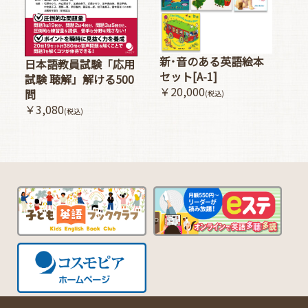
新･音のある英語絵本
日本語教員試験「応用
セット[A-1]
試験 聴解」解ける500
￥20,000
問
(税込)
￥3,080
(税込)