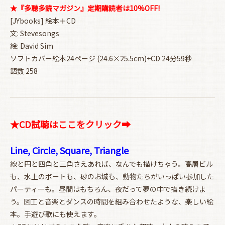
★『多聴多読マガジン』定期購読者は10%OFF!
[JYbooks] 絵本＋CD
文: Stevesongs
絵: David Sim
ソフトカバー絵本24ページ (24.6×25.5cm)+CD 24分59秒
語数 258
★CD試聴はここをクリック➡
Line, Circle, Square, Triangle
線と円と四角と三角さえあれば、なんでも描けちゃう。高層ビル
も、水上のボートも、砂のお城も、動物たちがいっぱい参加した
パーティーも。昼間はもちろん、夜だって夢の中で描き続けよ
う。図工と音楽とダンスの時間を組み合わせたような、楽しい絵
本。手遊び歌にも使えます。