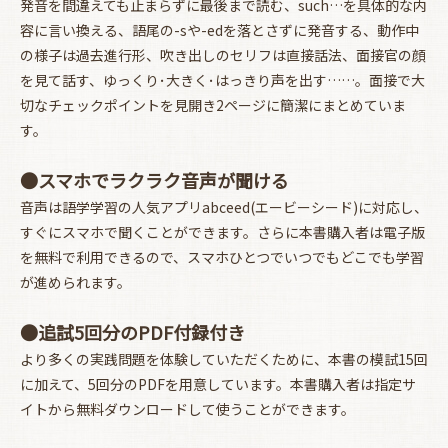
発音を間違えても止まらずに最後まで読む、such…を具体的な内
容に言い換える、語尾の-sや-edを落とさずに発音する、動作中
の様子は過去進行形、吹き出しのセリフは直接話法、面接官の顔
を見て話す、ゆっくり･大きく･はっきり声を出す……。面接で大
切なチェックポイントを見開き2ページに簡潔にまとめていま
す。
●スマホでラクラク音声が聞ける
音声は語学学習の人気アプリabceed(エービーシード)に対応し、
すぐにスマホで聞くことができます。さらに本書購入者は電子版
を無料で利用できるので、スマホひとつでいつでもどこでも学習
が進められます。
●追試5回分のPDF付録付き
より多くの実践問題を体験していただくために、本書の模試15回
に加えて、5回分のPDFを用意しています。本書購入者は指定サ
イトから無料ダウンロードして使うことができます。