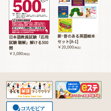
新･音のある英語絵本
日本語教員試験「応用
セット[A-1]
試験 聴解」解ける500
￥20,000
問
(税込)
￥3,080
(税込)