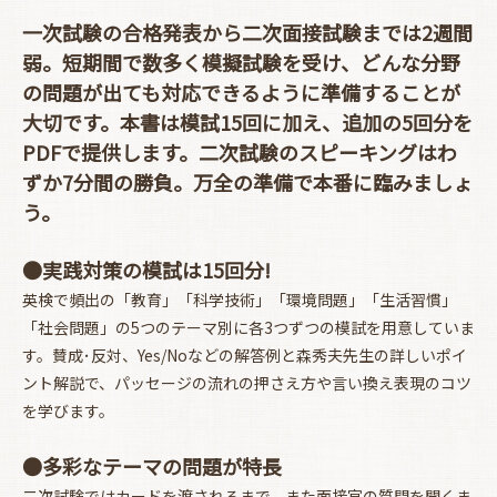
一次試験の合格発表から二次面接試験までは2週間
弱。短期間で数多く模擬試験を受け、どんな分野
の問題が出ても対応できるように準備することが
大切です。本書は模試15回に加え、追加の5回分を
PDFで提供します。二次試験のスピーキングはわ
ずか7分間の勝負。万全の準備で本番に臨みましょ
う。
●実践対策の模試は15回分!
英検で頻出の「教育」「科学技術」「環境問題」「生活習慣」
「社会問題」の5つのテーマ別に各3つずつの模試を用意していま
す。賛成･反対、Yes/Noなどの解答例と森秀夫先生の詳しいポイ
ント解説で、パッセージの流れの押さえ方や言い換え表現のコツ
を学びます。
●多彩なテーマの問題が特長
二次試験ではカードを渡されるまで、また面接官の質問を聞くま