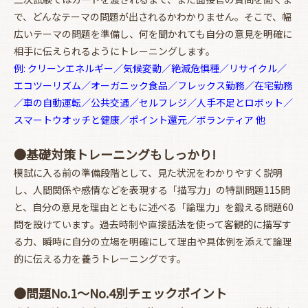
で、どんなテーマの問題が出されるかわかりません。そこで、幅
広いテーマの問題を準備し、何を聞かれても自分の意見を明確に
相手に伝えられるようにトレーニングします。
例: クリーンエネルギー／気候変動／絶滅危惧種／リサイクル／
エコツーリズム／オーガニック食品／フレックス勤務／在宅勤務
お買い物を続ける
カートへ進む
／車の自動運転／公共交通／セルフレジ／人手不足とロボット／
スマートウオッチと健康／ポイント還元／ボランティア 他
●基礎対策トレーニングもしっかり!
模試に入る前の準備段階として、見た状況をわかりやすく説明
し、人間関係や感情などを表現する「描写力」の特訓問題115問
と、自分の意見を理由とともに述べる「論理力」を鍛える問題60
問を設けています。過去時制や直接話法を使って客観的に描写す
る力、瞬時に自分の立場を明確にして理由や具体例を添えて論理
的に伝える力を養うトレーニングです。
●問題No.1～No.4別チェックポイント