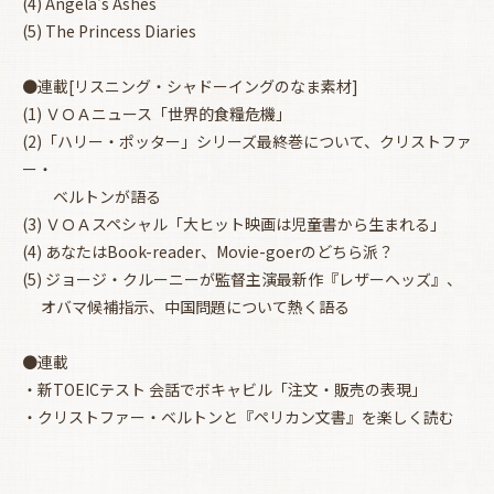
(4) Angela's Ashes
(5) The Princess Diaries
●連載[リスニング・シャドーイングのなま素材]
(1) ＶＯＡニュース「世界的食糧危機」
(2)「ハリー・ポッター」シリーズ最終巻について、クリストファ
ー・
ベルトンが語る
(3) ＶＯＡスペシャル「大ヒット映画は児童書から生まれる」
(4) あなたはBook-reader、Movie-goerのどちら派？
(5) ジョージ・クルーニーが監督主演最新作『レザーヘッズ』、
オバマ候補指示、中国問題について熱く語る
●連載
・新TOEICテスト 会話でボキャビル「注文・販売の表現」
・クリストファー・ベルトンと『ペリカン文書』を楽しく読む