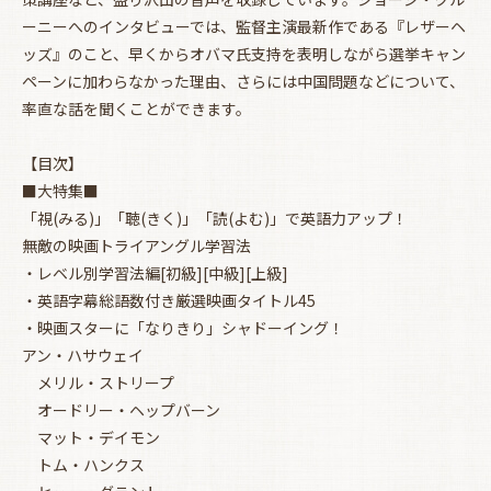
ーニーへのインタビューでは、監督主演最新作である『レザーヘ
ッズ』のこと、早くからオバマ氏支持を表明しながら選挙キャン
ペーンに加わらなかった理由、さらには中国問題などについて、
率直な話を聞くことができます。
【目次】
■大特集■
「視(みる)」「聴(きく)」「読(よむ)」で英語力アップ！
無敵の映画トライアングル学習法
・レベル別学習法編[初級][中級][上級]
・英語字幕総語数付き厳選映画タイトル45
・映画スターに「なりきり」シャドーイング！
アン・ハサウェイ
お買い物を続ける
カートへ進む
メリル・ストリープ
オードリー・ヘップバーン
マット・デイモン
トム・ハンクス