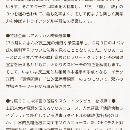
います。そこで今号では映画を大特集し、「視」「聴」「読」の
３つを組み合わせて、最も効率よく、そして何よりも楽しく英語
力を伸ばすトライアングル学習法を提案します。
●特別企画はアメリカ大統領選挙●
17カ月におよんだ民主党の熾烈な予備選挙も、６月３日のオバマ
氏の勝利宣言でついに決着を見ることとなりました。ＶＯＡニュ
ースによるオバマ氏の勝利宣言とヒラリー・クリントン氏の撤退
宣言を伝えるとともに、ふたりのスピーチの特色を解説します。
そして、いよいよ民主党と共和党の本選挙の争点となる「イラク
政策」「環境問題」「公的医療費問題」の３つについて、双方の
立場やキーワードから読み解きます。
●付属ＣＤには洋書の朗読やスターインタビューを収録！●
上記米大統領選を伝えるＶＯＡニュース、人気連載「快読快聴ラ
イブラリ」で紹介している洋書５タイトルの朗読(抜粋版)のほ
か、世界的食糧危機に関するＶＯＡニュース、新TOEICテスト対
策講座など、盛り沢山の音声を収録しています。ジョージ・クル