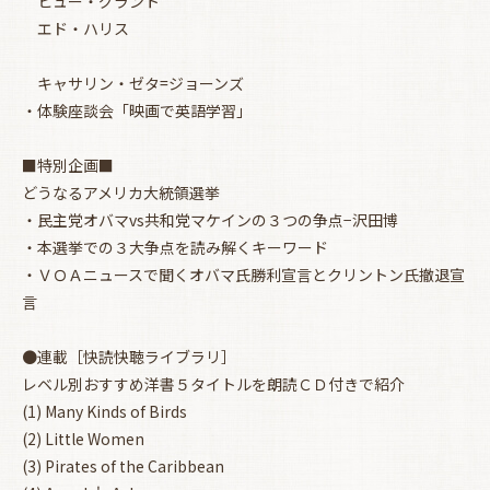
ヒュー・グラント
エド・ハリス
キャサリン・ゼタ=ジョーンズ
・体験座談会「映画で英語学習」
■特別企画■
どうなるアメリカ大統領選挙
・民主党オバマvs共和党マケインの３つの争点−沢田博
・本選挙での３大争点を読み解くキーワード
・ＶＯＡニュースで聞くオバマ氏勝利宣言とクリントン氏撤退宣
言
●連載［快読快聴ライブラリ］
レベル別おすすめ洋書５タイトルを朗読ＣＤ付きで紹介
(1) Many Kinds of Birds
(2) Little Women
(3) Pirates of the Caribbean