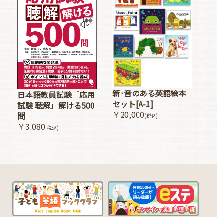
新･音のある英語絵本
日本語教員試験「応用
セット[A-1]
試験 聴解」解ける500
￥20,000
問
(税込)
￥3,080
(税込)