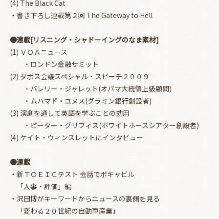
(4) The Black Cat
・書き下ろし連載第２回 The Gateway to Hell
●連載[リスニング・シャドーイングのなま素材]
(1) ＶＯＡニュース
・ロンドン金融サミット
(2) ダボス会議スペシャル・スピーチ２００９
・バレリー・ジャレット(オバマ大統領上級顧問)
・ムハマド・ユヌス(グラミン銀行創設者)
(3) 演劇を通して英語を学ぶことの効用
・ピーター・グリフィス(ホワイトホースシアター創設者)
(4) ケイト・ウィンスレットにインタビュー
●連載
・新ＴＯＥＩＣテスト 会話でボキャビル
「人事・評価」編
・沢田博がキーワードからニュースの裏側を見る
「変わる２０世紀の自動車産業」