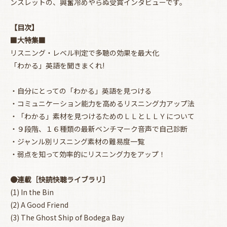
ンスレットの、興奮冷めやらぬ受賞インタビューです。
【目次】
■大特集■
リスニング・レベル判定で多聴の効果を最大化
「わかる」英語を聞きまくれ!
・自分にとっての「わかる」英語を見つける
・コミュニケーション能力を高めるリスニング力アップ法
・「わかる」素材を見つけるためのＬＬとＬＬＹについて
・９段階、１６種類の最新ベンチマーク音声で自己診断
・ジャンル別リスニング素材の難易度一覧
・弱点を知って効率的にリスニング力をアップ！
●連載［快読快聴ライブラリ］
(1) In the Bin
(2) A Good Friend
(3) The Ghost Ship of Bodega Bay