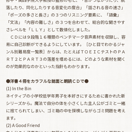
落したり、同化したりする音変化の度合」「話される音の速さ」
「ポーズの多さと長さ」の３つのリスニング要素に、「語彙」
「文法」「内容の難しさ」の３つを合わせて、総合的な聞きやす
さレベルを「ＬＬＹ」として数値化しました。
ＣＤには９段階１６種類のベンチマーク音声素材を収録し、容
易に自己診断ができるようにしています。［ひと目でわかるジャ
ンル別難易度一覧表］からは、たとえばＴＯＥＩＣテストのＰＡ
ＲＴ２とＰＡＲＴ３の落差を埋めるには、どのような素材を聞く
のが効果的なのかといった指針もわかります。
●洋書４冊をカラフルな誌面と朗読ＣＤで●
(1) In the Bin
ネイティブの小学校低学年男子を本好きにするために書かれた新
シリーズから。魔法で自分の体を小さくした主人公がゴミと一緒
に捨てられてしまい、ゴミ箱の中を探検しながらゴミ問題を考え
ます。
(2) A Good Friend