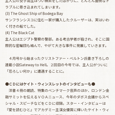
主人公の女子高生はつい無茶をしたばかりに、どんどん面倒なト
ラブルに巻き込まれてしまいます。
(3) The Ghost Ship of Bodega Bay
サンフランシスコに住む一家が購入したクルーザーは、実はいわ
く付きの船でした。
(4) The Black Cat
主人公はエジプト警察の警部。ある考古学者が殺され、そこに国
際的な密輸団も絡んで、やがて大きな事件に発展していきます。
４月号から始まったクリストファー・ベルトン氏書き下ろしの
連載小説Gateway to Hell。２回目の今号では、主人公がついに
「恐ろしい何か」に遭遇することに。
●ＣＤにはケイト・ウィンスレットのインタビューも●
洋書４冊の朗読、特集のベンチマーク音声のほか、ロンドン金
融サミットを伝えるＶＯＡニュース、今年のダボス会議からスペ
お買い物を続ける
カートへ進む
シャル・スピーチなどをＣＤに収録。スター・インタビューは
『愛を読むひと』でアカデミー主演女優賞に輝いたケイト・ウィ