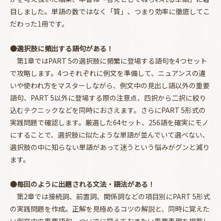
目しました。単語の数ではなく「質」、つまり効率に徹底してこ
だわった1冊です。
●選択肢に頻出する語句がある！
第1章ではPART 5の選択肢に頻繁に登場する語句を4つセット
で攻略します。4つそれぞれに例文を準備して、ニュアンスの違
いや使われ方をマスターしながら、例文中の見出し語以外の重要
語句、PART 5以外に登場する際の注意点、四択から二択に絞り
込むテクニックなどを同時におさえます。さらにPART 5形式の
実践問題で確認します。厳選した64セット、256語を確実にモノ
にすることで、選択肢に似たような単語が並んでいて選べない、
お買い物を続ける
カートへ進む
選択肢の中に知らない単語があって迷うという悩みがグンと減り
ます。
●毎回のように出題される文法・語法がある！
第2章では接続詞、前置詞、関係詞などの項目別にPART 5形式
の実践問題を作成。正解を見極めるコツの解説と、同時に覚えた