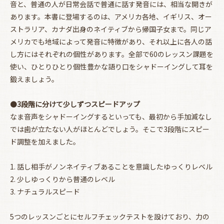
音と、普通の人が日常会話で普通に話す発音には、相当な開きが
あります。本書に登場するのは、アメリカ各地、イギリス、オー
ストラリア、カナダ出身のネイティブから帰国子女まで。同じア
メリカでも地域によって発音に特徴があり、それ以上に各人の話
し方にはそれぞれの個性があります。全部で60のレッスン課題を
使い、ひとりひとり個性豊かな語り口をシャドーイングして耳を
鍛えましょう。
●
3段階に分けて少しずつスピードアップ
なま音声をシャドーイングするといっても、最初から手加減なし
では歯が立たない人がほとんどでしょう。そこで3段階にスピー
ド調整を加えました。
1. 話し相手がノンネイティブあることを意識したゆっくりレベル
2. 少しゆっくりから普通のレベル
3. ナチュラルスピード
5つのレッスンごとにセルフチェックテストを設けており、力の