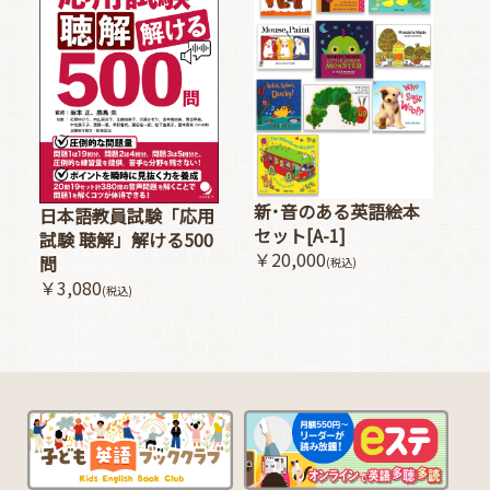
新･音のある英語絵本
日本語教員試験「応用
セット[A-1]
試験 聴解」解ける500
￥20,000
問
(税込)
￥3,080
(税込)