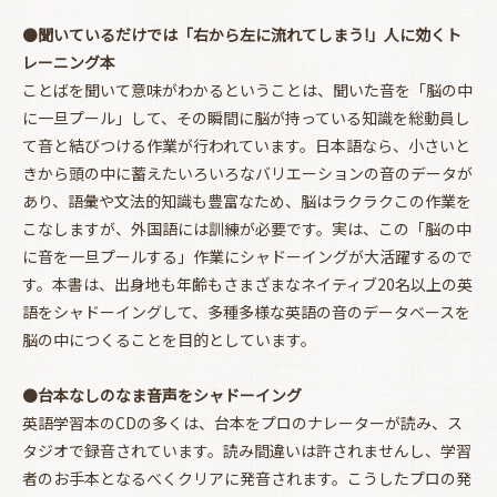
●
聞いているだけでは「右から左に流れてしまう!」人に効くト
レーニング本
ことばを聞いて意味がわかるということは、聞いた音を「脳の中
に一旦プール」して、その瞬間に脳が持っている知識を総動員し
て音と結びつける作業が行われています。日本語なら、小さいと
きから頭の中に蓄えたいろいろなバリエーションの音のデータが
あり、語彙や文法的知識も豊富なため、脳はラクラクこの作業を
こなしますが、外国語には訓練が必要です。実は、この「脳の中
に音を一旦プールする」作業にシャドーイングが大活躍するので
す。本書は、出身地も年齢もさまざまなネイティブ20名以上の英
語をシャドーイングして、多種多様な英語の音のデータベースを
脳の中につくることを目的としています。
●
台本なしのなま音声をシャドーイング
お買い物を続ける
カートへ進む
英語学習本のCDの多くは、台本をプロのナレーターが読み、ス
タジオで録音されています。読み間違いは許されませんし、学習
者のお手本となるべくクリアに発音されます。こうしたプロの発