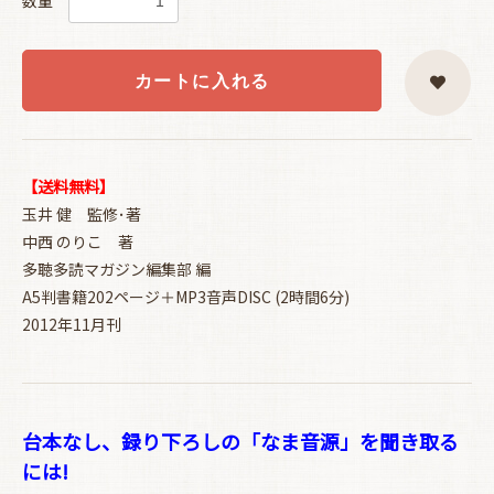
数量
カートに入れる
【送料無料】
玉井 健 監修･著
中西 のりこ 著
多聴多読マガジン編集部 編
A5判書籍202ページ＋MP3音声DISC (2時間6分)
2012年11月刊
台本なし、録り下ろしの「なま音源」を聞き取る
には!