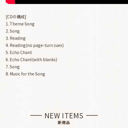
[CDの構成]
1. Theme Song
2. Song
3. Reading
4. Reading(no page-turn cues)
5. Echo Chant
6. Echo Chant(with blanks)
7. Song
8. Music for the Song
NEW ITEMS
新商品