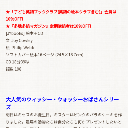
★「子ども英語ブッククラブ(英語の絵本クラブ含む)」会員は
10%OFF!
★『多聴多読マガジン』定期購読者は10%OFF!
[JYbooks] 絵本＋CD
文: Joy Cowley
絵: Philip Webb
ソフトカバー絵本16ページ (24.5×18.7cm)
CD 18分39秒
語数 198
大人気のウィッシー・ウォッシーおばさんシリー
ズ
明日はミセスのお誕生日。ミスターはピンクのバラのケーキを作
りました。農場の動物たちは自分たちも何かプレゼントしたいと