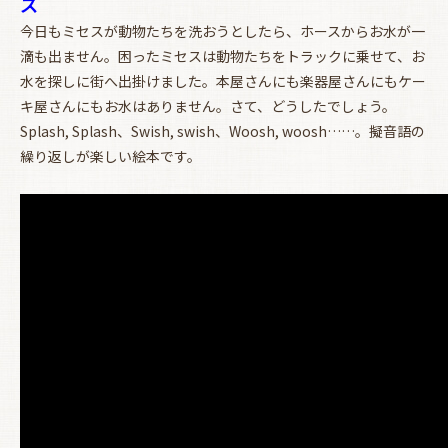
ズ
今日もミセスが動物たちを洗おうとしたら、ホースからお水が一
滴も出ません。困ったミセスは動物たちをトラックに乗せて、お
水を探しに街へ出掛けました。本屋さんにも楽器屋さんにもケー
キ屋さんにもお水はありません。さて、どうしたでしょう。
Splash, Splash、Swish, swish、Woosh, woosh……。擬音語の
繰り返しが楽しい絵本です。
お買い物を続ける
カートへ進む