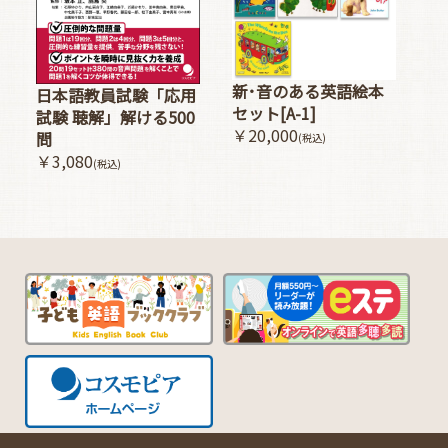
新･音のある英語絵本
日本語教員試験「応用
セット[A-1]
試験 聴解」解ける500
￥20,000
問
(税込)
￥3,080
(税込)