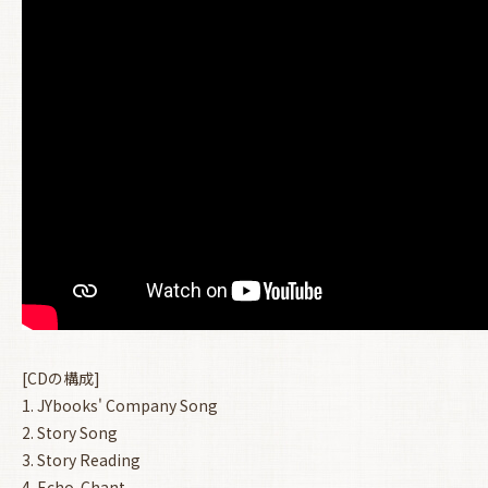
お買い物を続ける
カートへ進む
[CDの構成]
1. JYbooks' Company Song
2. Story Song
3. Story Reading
4. Echo-Chant