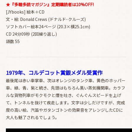
★『多聴多読マガジン』定期購読者は10%OFF!
[JYbooks] 絵本＋CD
文・絵: Donald Crews (ドナルド･クルーズ)
ソフトカバー絵本24ページ (20.3×横25.1cm)
CD 24分09秒 (2回繰り返し)
語数 55
1979年、コルデコット賞銀メダル受賞作
最後尾は赤い車掌車、次はオレンジのタンク車、黄色のホッパー
車、緑、青、紫と続き、先頭はもちろん黒い蒸気機関車。カラフ
ルな貨物列車がモクモクと煙を吐き、ぐんぐんスピードを上げ
て、トンネルを抜けて疾走します。文字は少しだけですが、完成
度の高い絵、汽笛やガタンゴトンの効果音をアレンジしたCDに
大人も魅了されるでしょう。