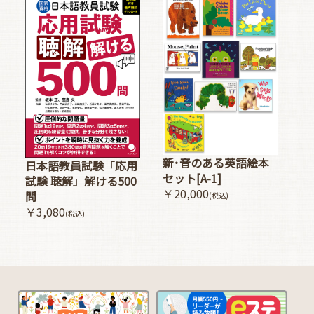
新･音のある英語絵本
日本語教員試験「応用
セット[A-1]
試験 聴解」解ける500
￥20,000
問
(税込)
￥3,080
(税込)