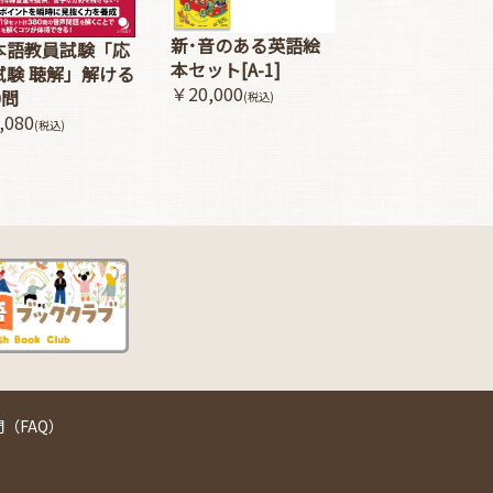
新･音のある英語絵
本語教員試験「応
本セット[A-1]
試験 聴解」解ける
￥20,000
0問
(税込)
,080
(税込)
（FAQ）