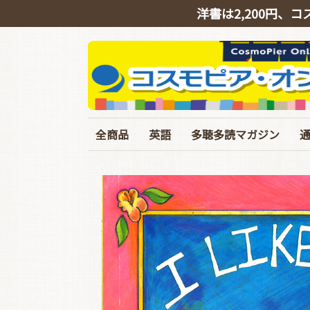
洋書は2,200円、コ
全商品
英語
多聴多読マガジン
英会話
リスニング
シャドーイング
TOEIC
TOEFL･IELTS･英検
ライティング
文法・語彙・その他
ビジネス
スピーチ・ニュース
バックナンバー
定期購読
イギリス英語特集号
臨増・別冊
T