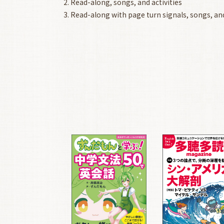
2. Read-along, songs, and activities
3. Read-along with page turn signals, songs, and