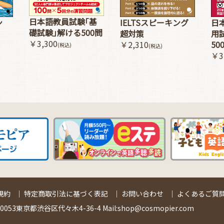
日本語教員試験｢基
ン
IELTSスピーキング
日
礎試験｣解ける500問
超対策
用
￥3,300
￥2,310
50
(税込)
(税込)
￥3
規約
｜
特定商取引法に基づく表記
｜
お問い合わせ
｜
よくあるご質問
53東京都渋谷区代々木4-36-4 Mail:shop@cosmopier.com