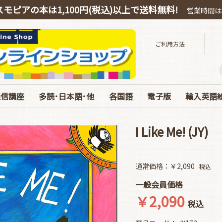
スモピアの本は1,100円(税込)以上で送料無料!
営業時間は平
ご利用方法
通信講座
多読･日本語･他
各国語
電子版
輸入英語
スピーキング
OEIC
多読・洋書ガイド
ハリー・ポッター
絵本・教育・日本語
音源ダウンロード
お得なオンライン教材
中国語
韓国語
ドイツ語
電子版 書籍 英語
電子版 各国語･日本
電子版 マガジン
電子版 Special･別冊
ベストセラ
ぜんぶC
英語劇用
海の絵本
お得な絵
エリック
コルデコ
CDのみ
JY Phoni
I Like Me! (JY)
通常価格：￥2,090
税込
一般会員価格
￥2,090
税込