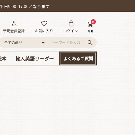
日9:00-17:00となります
0
新規会員登録
お気に入り
ログイン
￥0
絵本
輸入英語リーダー
よくあるご質問
語
ー!
D付き英語絵本
絵本
、大集合!
本セット
･カールの作品
ット賞
cs/mpi
やさしい名作童話
読み応えのある名作
Happyリーダー単品
Smartリーダー単品
お得なセット販売