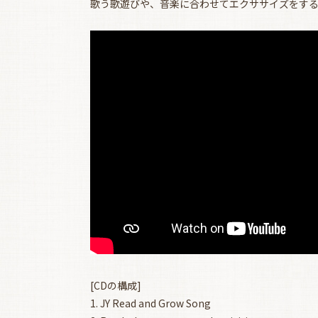
歌う歌遊びや、音楽に合わせてエクササイズをする
[CDの構成]
1. JY Read and Grow Song