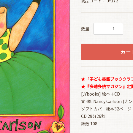
商品コード：
JY172
数量
カー
★「子ども英語ブッククラブ(
★『多聴多読マガジン』定期購
[JYbooks] 絵本＋CD
文･絵: Nancy Carlson 
ソフトカバー絵本32ページ (22
CD 29分26秒
語数 108