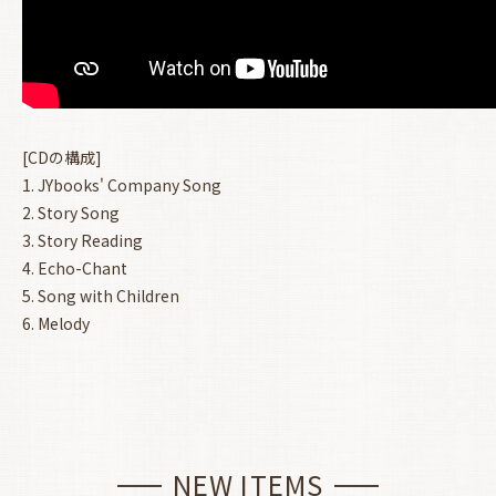
[CDの構成]
1. JYbooks' Company Song
2. Story Song
3. Story Reading
4. Echo-Chant
5. Song with Children
6. Melody
NEW ITEMS