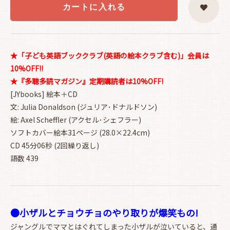
カートに入れる
★「子ども英語ブッククラブ(英語の絵本クラブ含む)」会員は
10%OFF!!
★『多聴多読マガジン』定期購読者は10%OFF!
[JYbooks] 絵本＋CD
文: Julia Donaldson (ジュリア･ドナルドソン)
絵: Axel Scheffler (アクセル･シェフラー)
ソフトカバー絵本31ページ (28.0×22.4cm)
CD 45分06秒 (2回繰り返し)
語数 439
●小ザルとチョウチョのやり取りが爆笑もの!
ジャングルでママとはぐれてしまった小ザルが泣いていると、通