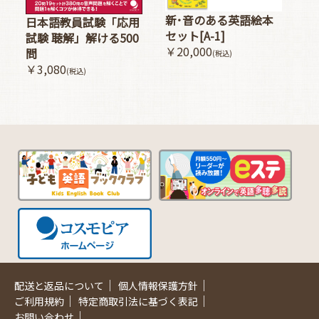
新･音のある英語絵本
日本語教員試験「応用
セット[A-1]
試験 聴解」解ける500
￥20,000
問
(税込)
￥3,080
(税込)
｜
｜
配送と返品について
個人情報保護方針
｜
｜
ご利用規約
特定商取引法に基づく表記
｜
お問い合わせ