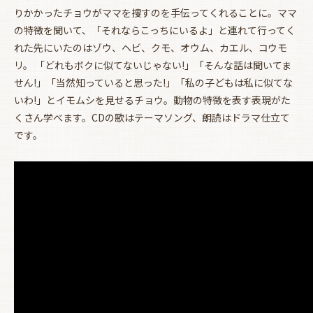
りかかったチョウがママを捜すのを手伝ってくれることに。ママ
の特徴を聞いて、「それならこっちにいるよ」と連れて行ってく
れた先にいたのはゾウ、ヘビ、クモ、オウム、カエル、コウモ
リ。 「どれもボクに似てないじゃない!」「そんな話は聞いてま
せん!」「当然知っていると思った!」「私の子どもは私に似てな
いわ!」とイモムシを見せるチョウ。動物の特徴を表す表現がた
くさん学べます。CDの歌はテーマソング、朗読はドラマ仕立て
です。
お買い物を続ける
カートへ進む