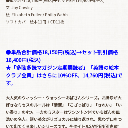
●単品合計18,150円(税込)➡セット割引16,400円(税込)
文: Joy Cowley
絵: Elizabeth Fuller / Philip Webb
ソフトカバー絵本11冊＋CD11枚
●単品合計価格18,150円(税込)→セット割引価格
16,400円(税込)
★「多聴多読マガジン定期購読者」「英語の絵本
クラブ会員」はさらに10%OFF、14,760円(税込)で
す。
大人気のウィッシー・ウォッシーおばさんシリーズ。お掃除が大
好きなミセスのルールは「清潔」「こざっぱり」「きれい」「い
い香り」の4つ。一方のミスターはワシントン州でいちばんの皿
洗いの名人。短い英文がリズミカルに繰り返され、思わず口をつ
いて出てくる楽しいシリーズです。全タイトルSAYPEN(別売)対