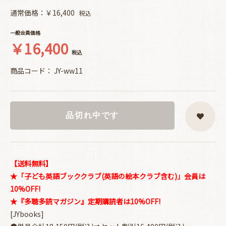
通常価格：￥16,400
税込
一般会員価格
￥16,400
税込
商品コード：
JY-ww11
品切れ中です
【送料無料】
★「子ども英語ブッククラブ(英語の絵本クラブ含む)」会員は
10%OFF!
★『多聴多読マガジン』定期購読者は10%OFF!
[JYbooks]