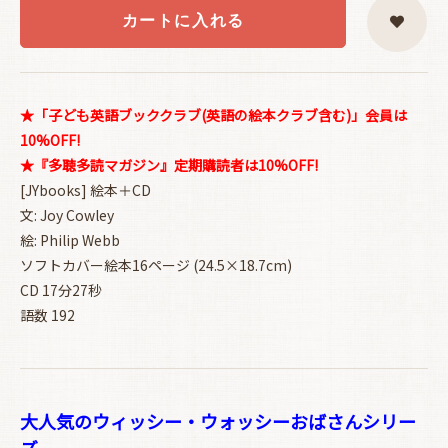
カートに入れる
★「子ども英語ブッククラブ(英語の絵本クラブ含む)」会員は
10%OFF!
★『多聴多読マガジン』定期購読者は10%OFF!
[JYbooks] 絵本＋CD
文: Joy Cowley
絵: Philip Webb
ソフトカバー絵本16ページ (24.5×18.7cm)
CD 17分27秒
語数 192
大人気のウィッシー・ウォッシーおばさんシリー
ズ