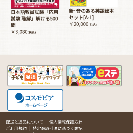
新･音のある英語絵本
日本語教員試験「応用
セット[A-1]
試験 聴解」解ける500
￥20,000
問
(税込)
￥3,080
(税込)
｜
｜
配送と返品について
個人情報保護方針
｜
｜
ご利用規約
特定商取引法に基づく表記