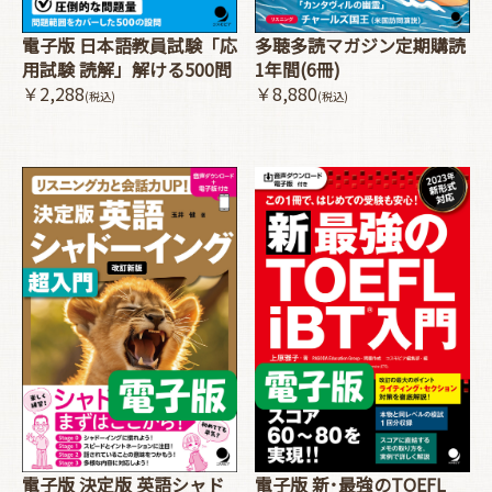
電子版 日本語教員試験「応
多聴多読マガジン定期購読
用試験 読解」解ける500問
1年間(6冊)
￥2,288
￥8,880
(税込)
(税込)
電子版 決定版 英語シャド
電子版 新･最強のTOEFL