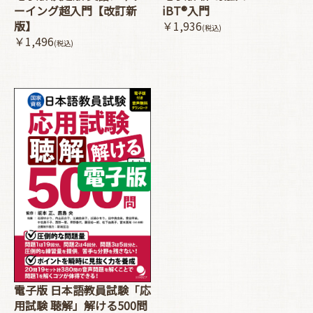
ーイング超入門【改訂新
iBT®入門
版】
￥1,936
(税込)
￥1,496
(税込)
電子版 日本語教員試験「応
用試験 聴解」解ける500問