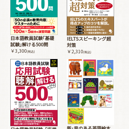
日本語教員試験｢基礎
IELTSスピーキング超
試験｣解ける500問
対策
￥3,300
￥2,310
(税込)
(税込)
新･音のある英語絵本