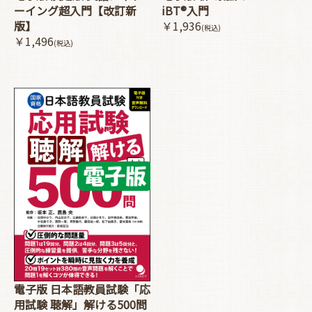
ーイング超入門【改訂新
iBT®入門
版】
￥1,936
(税込)
￥1,496
(税込)
電子版 日本語教員試験「応
用試験 聴解」解ける500問