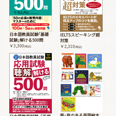
日本語教員試験｢基礎
IELTSスピーキング超
試験｣解ける500問
対策
￥3,300
￥2,310
(税込)
(税込)
新･音のある英語絵本