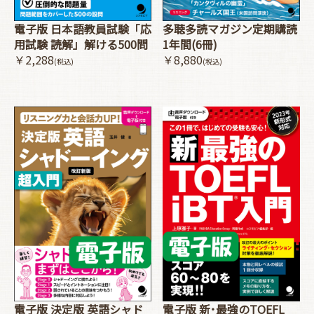
電子版 日本語教員試験「応
多聴多読マガジン定期購読
用試験 読解」解ける500問
1年間(6冊)
￥2,288
￥8,880
(税込)
(税込)
電子版 決定版 英語シャド
電子版 新･最強のTOEFL