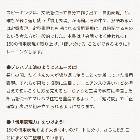
スピーキングは、文法を使って自分で作り出す「自由表現」と、
誰もが繰り返し使う「慣用表現」が両輪。その中で、熟語あるい
は定番表現、定型表現とも呼ばれる慣用表現は、丸暗記するもの
という考え方が一般的でした。本書は「会話でよく使われる」
150の慣用表現を取り上げ、｢使い分ける｣ことができるようにト
レーニングします。
●プレハブ工法のようにスムーズに!
長年の間、たくさんの人が繰り返し使うことで定着してきた慣用
表現。それらが果たす役割に注目し、ニュアンスの違いなどを押
さえて使いこなし方を覚えると、ちょうど工場で事前に準備した
お買い物を続ける
カートへ進む
部品を使ってプレハブ住宅を量産するように、「短時間」で「正
確な」表現が組み立てられるようになります。
●「慣用表現力」をつけよう!
150の慣用表現をまず大きく4つのパートに分け、さらに役割ご
とにまとめて整理しています。