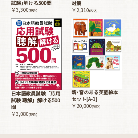
試験｣解ける500問
対策
￥3,300
￥2,310
(税込)
(税込)
新･音のある英語絵本
日本語教員試験「応用
セット[A-1]
試験 聴解」解ける500
￥20,000
問
(税込)
￥3,080
(税込)