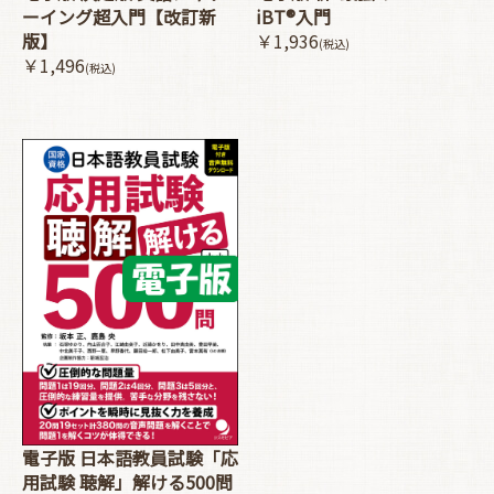
ーイング超入門【改訂新
iBT®入門
版】
￥1,936
(税込)
￥1,496
(税込)
電子版 日本語教員試験「応
用試験 聴解」解ける500問