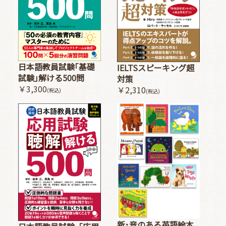
日本語教員試験｢基礎
IELTSスピーキング超
試験｣解ける500問
対策
￥3,300
￥2,310
(税込)
(税込)
新･音のある英語絵本