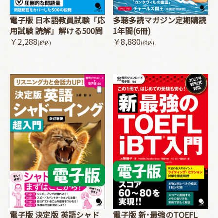
電子版 日本語教員試験「応
多聴多読マガジン定期購読
用試験 読解」解ける500問
1年間(6冊)
￥2,288
￥8,880
(税込)
(税込)
電子版 決定版 英語シャド
電子版 新･最強のTOEFL