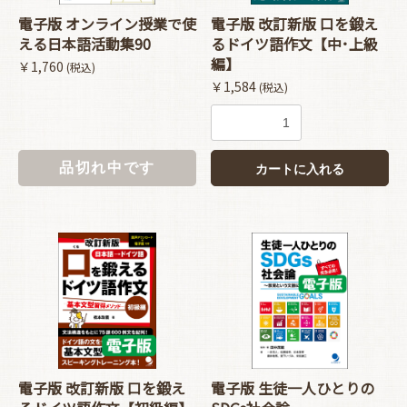
電子版 オンライン授業で使
電子版 改訂新版 口を鍛え
える日本語活動集90
るドイツ語作文【中･上級
編】
￥1,760
(税込)
￥1,584
(税込)
品切れ中です
カートに入れる
電子版 改訂新版 口を鍛え
電子版 生徒一人ひとりの