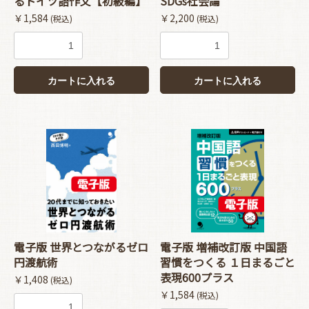
るドイツ語作文【初級編】
SDGs社会論
￥1,584
￥2,200
(税込)
(税込)
カートに入れる
カートに入れる
お買い物を続ける
カートへ進む
電子版 世界とつながるゼロ
電子版 増補改訂版 中国語
円渡航術
習慣をつくる １日まるごと
表現600プラス
￥1,408
(税込)
￥1,584
(税込)