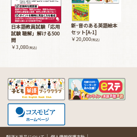
新･音のある英語絵本
日本語教員試験「応用
セット[A-1]
試験 聴解」解ける500
￥20,000
問
(税込)
￥3,080
(税込)
｜
｜
配送と返品について
個人情報保護方針