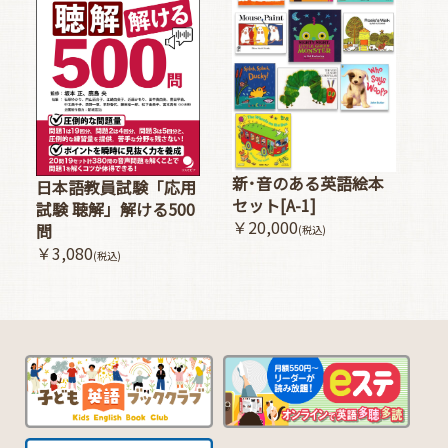
新･音のある英語絵本
日本語教員試験「応用
セット[A-1]
試験 聴解」解ける500
￥20,000
問
(税込)
￥3,080
(税込)