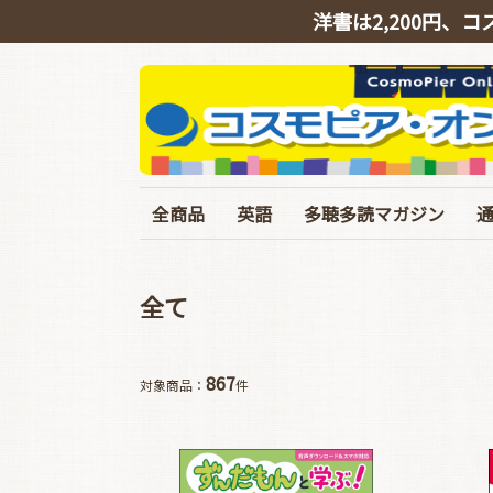
洋書は2,200円、コ
全商品
英語
多聴多読マガジン
英会話
リスニング
シャドーイング
TOEIC
TOEFL･IELTS･英検
ライティング
文法・語彙・その他
ビジネス
スピーチ・ニュース
バックナンバー
定期購読
イギリス英語特集号
臨増・別冊
T
全て
867
対象商品：
件