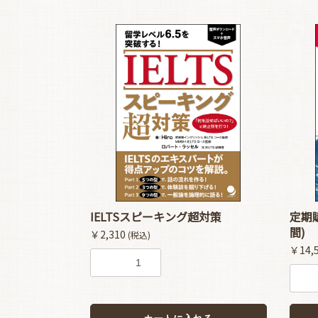
IELTSスピーキング超対策
定期
間)
￥2,310
(税込)
￥14,