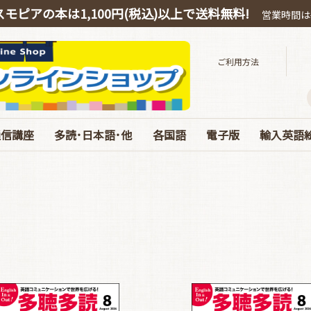
スモピアの本は1,100円(税込)以上で送料無料!
営業時間は平
ご利用方法
通信講座
多読･日本語･他
各国語
電子版
輸入英語
スピーキング
OEIC
多読・洋書ガイド
ハリー・ポッター
絵本・教育・日本語
音源ダウンロード
お得なオンライン教材
中国語
韓国語
ドイツ語
電子版 書籍 英語
電子版 各国語･日本
電子版 マガジン
電子版 Special･別冊
ベストセラ
ぜんぶC
英語劇用
海の絵本
お得な絵
エリック
コルデコ
CDのみ
JY Phoni