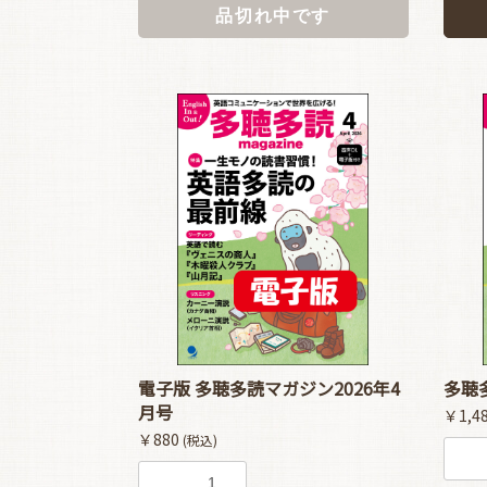
品切れ中です
電子版 多聴多読マガジン2026年4
多聴
月号
￥1,4
￥880
(税込)