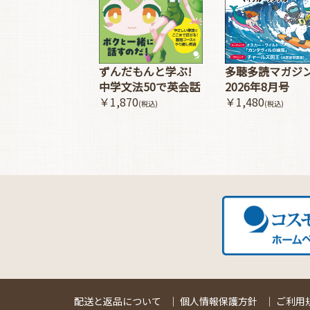
多聴多読マガジ
ずんだもんと学ぶ!
2026年8月号
中学文法50で英会話
￥1,480
￥1,870
(税込)
(税込)
配送と返品について
｜
個人情報保護方針
｜
ご利用