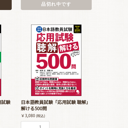
品切れ中です
用試験
日本語教員試験「応用試験 聴解」
解ける500問
￥3,080
(税込)