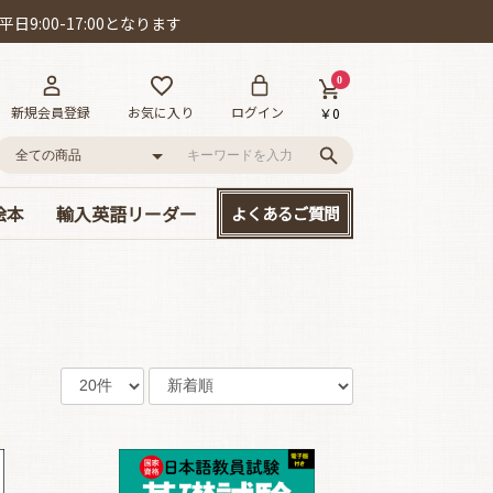
日9:00-17:00となります
0
新規会員登録
お気に入り
ログイン
￥0
絵本
輸入英語リーダー
よくあるご質問
語
ー!
D付き英語絵本
絵本
、大集合!
本セット
･カールの作品
ット賞
cs/mpi
やさしい名作童話
読み応えのある名作
Happyリーダー単品
Smartリーダー単品
お得なセット販売