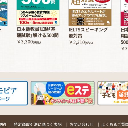
日本語教員試験｢基
ン
IELTSスピーキング
日
礎試験｣解ける500問
超対策
用
￥3,300
￥2,310
50
(税込)
(税込)
￥3
規約
｜
特定商取引法に基づく表記
｜
お問い合わせ
｜
よくあるご質問