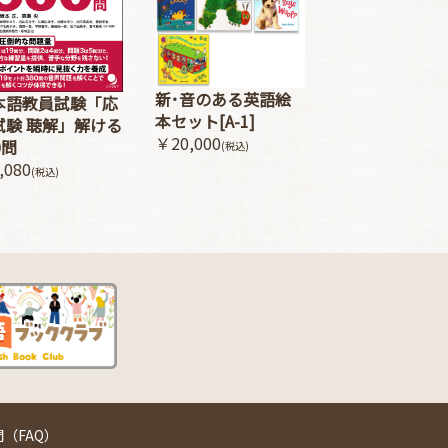
新･音のある英語絵
本語教員試験「応
本セット[A-1]
試験 聴解」解ける
￥20,000
0問
(税込)
,080
(税込)
（FAQ）