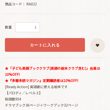
商品コード：
RA022
数量
カートに入れる
★「子ども英語ブッククラブ(英語の絵本クラブ含む)」会員は
10%OFF!
★『多聴多読マガジン』定期購読者は10%OFF!
[Ready Action] 英語劇に使える絵本です
【パロディ／レベル３】
総語数954
ドラマブック36ページ＋ワークブック32ページ