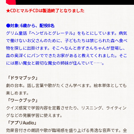
★CDとマルチCDは製造終了となりました
お買い物を続ける
カートへ進む
●対象: 6歳から、配役8名
グリム童話『ヘンゼルとグレーテル』をもとにしています。病気
で働けないお父さんのために、子どもたちは禁じられた森へ食べ
物を探しに出掛けます。そこへなんと赤ずきんちゃんが登場し、
森の奥深くにパンでできたお家があると教えてくれました。そこ
には悪い魔女と親切な魔女の姉妹が住んでいて……。
「ドラマブック」
劇の台本。話し言葉や歌がたくさん学べます。絵本単体としても
楽しめます。
「ワークブック」
クイズ感覚で学習内容を定着させたり、リスニング、ライティン
グなどの発展学習に使えます。
「アプリAudio」
効果音付きの朗読や歌が臨場感を盛り上げる秀逸な音声です。全