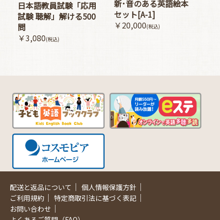
新･音のある英語絵本
日本語教員試験「応用
セット[A-1]
試験 聴解」解ける500
￥20,000
問
(税込)
￥3,080
(税込)
｜
｜
配送と返品について
個人情報保護方針
｜
｜
ご利用規約
特定商取引法に基づく表記
｜
お問い合わせ
よくあるご質問（FAQ）