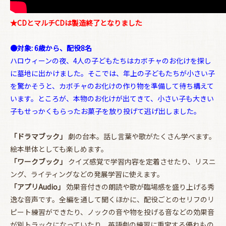
★CDとマルチCDは製造終了となりました
お買い物を続ける
カートへ進む
●対象: 6歳から、配役8名
ハロウィーンの夜、4人の子どもたちはカボチャのお化けを探し
に墓地に出かけました。そこでは、年上の子どもたちが小さい子
を驚かそうと、カボチャのお化けの作り物を準備して待ち構えて
います。ところが、本物のお化けが出てきて、小さい子も大きい
子もせっかくもらったお菓子を放り投げて逃げ出しました。
「ドラマブック」
劇の台本。話し言葉や歌がたくさん学べます。
絵本単体としても楽しめます。
「ワークブック」
クイズ感覚で学習内容を定着させたり、リスニ
ング、ライティングなどの発展学習に使えます。
「アプリAudio」
効果音付きの朗読や歌が臨場感を盛り上げる秀
逸な音声です。全編を通して聞くほかに、配役ごとのセリフのリ
ピート練習ができたり、ノックの音や物を投げる音などの効果音
が別トラックになっていたり、英語劇の練習に重宝する優れもの