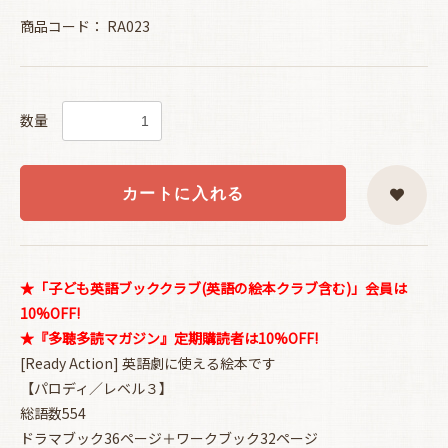
商品コード：
RA023
数量
カートに入れる
★「子ども英語ブッククラブ(英語の絵本クラブ含む)」会員は
10%OFF!
★『多聴多読マガジン』定期購読者は10%OFF!
[Ready Action] 英語劇に使える絵本です
【パロディ／レベル３】
総語数554
ドラマブック36ページ＋ワークブック32ページ